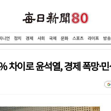
피니언
정치
경제
사회
국제
문화
스포츠
라이프
방송
7% 차이로 윤석열, 경제 폭망·민