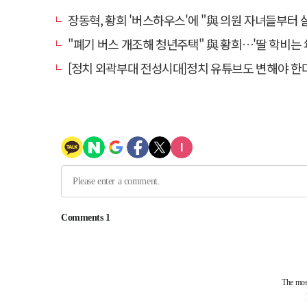
장동혁, 황희 '버스하우스'에 "與 의원 자녀들부터 살아보면 어
"폐기 버스 개조해 청년주택" 與 황희…'딸 학비는 年 420
[정치 외곽부대 전성시대]정치 유튜브도 변해야 한다 "화합과