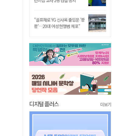
린이집 교사 2명 검찰 송치
"골프채로 YG 신사옥 출입문 '쾅
쾅'…20대 여성 현행범 체포"
디지털 플러스
더보기