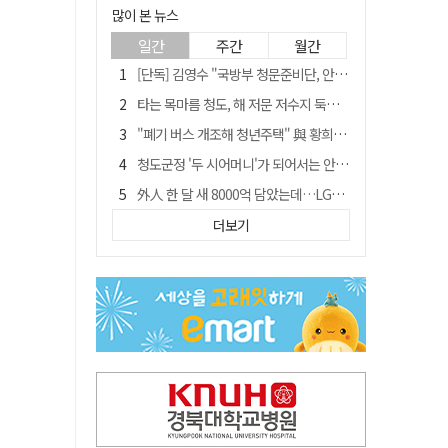
많이 본 뉴스
일간
주간
월간
[단독] 김영수 "국방부 청문준비단, 안규백 탈영 알고있었다"
타는 목마름 청도, 해 저문 저수지 둑에 군수가 서 있었다
"폐기 버스 개조해 청년주택" 與 황희…'딸 학비는 年 4200만원'
청도군정 '두 시어머니'가 되어서는 안된다
外人 한 달 새 8000억 담았는데…LG이노텍 목표주가는 왜 엇갈릴까
임시휴업 들어갔던 홈플러스 영주점, 7일 영업 재개…지하 1층만 운영
더보기
신세계사이먼, 대구 아울렛 토지매매 계약 체결… 사업 본궤도
SK하이닉스, 주당 375원 분기 배당 공시…"3분기 중 주주환원 방안 확정"
이의준 전 경북도 새마을봉사과장, 제28대 울릉군 부군수 취임
"상법개정해도 주주가 '봉'"…하이닉스 솔리다임 상장설에 술렁[개미와글와글]