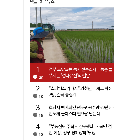
댓글 많은 뉴스
정부 느닷없는 농지 전수조사…농촌 들
쑤시는 '경자유전'의 칼날
28
"스타벅스 가야지" 외쳤던 배재고 학생
2명, 결국 중징계
18
호남서 백지화된 댐 6곳 용수량 69만t…
반도체 클러스터 필요량 넘는다
16
"부동산도 주식도 잘못했다"…국민 절
반 이상, 정부 경제정책 '부정'
10