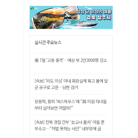
실시간 주요뉴스
美 7월 '고용 충격'…예상 밖 2만3000명 감소
[속보] '외도 의심' 아내 화장실에 묶고 불에 달
군 공구로 고문…남편 검거
장동혁, 황희 '버스하우스'에 "與 의원 자녀들
부터 살아보면 어떨까?"
[속보] 전북 경찰 간부 '女교사 몰카' 아들 폰
부수고…"처벌 못하는 사안" 내부망에 글