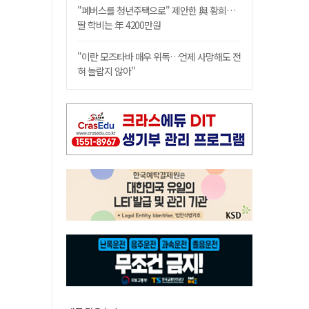
"폐버스를 청년주택으로" 제안한 與 황희…
딸 학비는 年 4200만원
"이란 모즈타바 매우 위독…언제 사망해도 전
혀 놀랍지 않아"