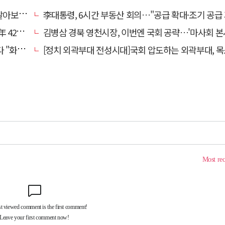
떨까?"
李대통령, 6시간 부동산 회의…"공급 확대·조기 공급 과감히 실
0만원'
김병삼 경북 영천시장, 이번엔 국회 공략…'마사회 본사 이전·광역교통망 확충' 
 존중"
[정치 외곽부대 전성시대]국회 압도하는 외곽부대, 목소리 왜 커지