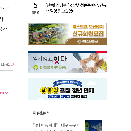
[단독] 김영수 "국방부 청문준비단, 안규
천"
백 탈영 알고있었다"
9
요청
나?
이슈&뉴스
"3세 아동 학대"…대구 북구 어