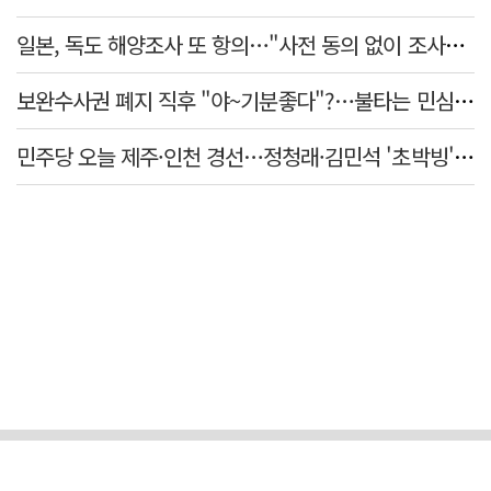
일본, 독도 해양조사 또 항의…"사전 동의 없이 조사" 주장
보완수사권 폐지 직후 "야~기분좋다"?…불타는 민심에 기름, 민주당 '말말말'[금주의 정치舌전]
민주당 오늘 제주·인천 경선…정청래·김민석 '초박빙' 승부