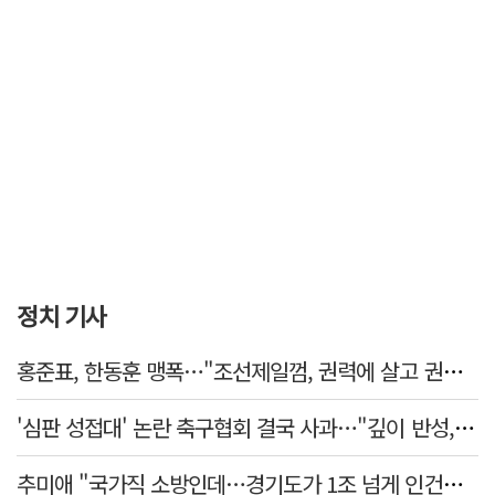
정치 기사
홍준표, 한동훈 맹폭…"조선제일껌, 권력에 살고 권력에 죽었다"
'심판 성접대' 논란 축구협회 결국 사과…"깊이 반성, 쇄신하겠다"
추미애 "국가직 소방인데…경기도가 1조 넘게 인건비 대납"