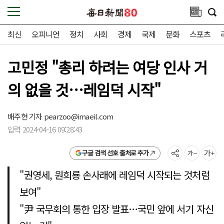
최신
오피니언
정치
사회
경제
국제
문화
스포츠
고민정 "총리 하려는 여당 인사 거
의 없을 것…레임덕 시작"
배주현 기자
pearzoo@imaeil.com
입력 2024-04-16 09:28:43
구글 검색 선호 출처로 추가
"권영세, 원희룡 손사래에 레임덕 시작되는 것처럼
보여"
"尹 국무회의 통한 입장 발표…국민 앞에 서기 자신