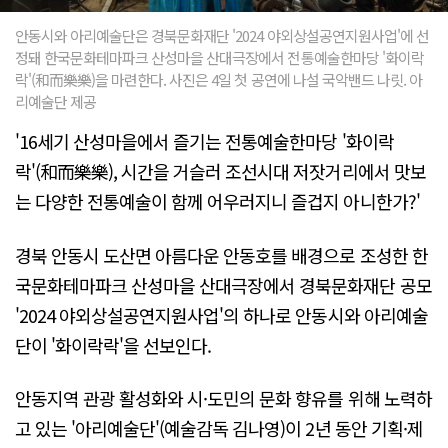
안동시와 아리예술단은 경북문화재단 '2024 야외상설공연지원사업'에 선
정돼 한국문화테마파크 산성마을 산대극장에서 전통예술한마당 '화이락
락'(和而樂樂)을 마련한다. 사진은 4일 첫 공연에 나설 국악밴드 나릿. 아
리예술단 제공
'16세기 산성마을에서 즐기는 전통예술한마당 '화이락
락'(和而樂樂), 시간을 거슬러 조선시대 저잣거리에서 맛보
는 다양한 전통예술이 함께 어우러지니 즐겁지 아니한가?'
경북 안동시 도산면 아름다운 안동호를 배경으로 조성한 한
국문화테마파크 산성마을 산대극장에서 경북문화재단 공모
'2024 야외상설공연지원사업'의 하나로 안동시와 아리예술
단이 '화이락락'을 선보인다.
안동지역 관광 활성화와 시·도민의 문화 향유를 위해 노력하
고 있는 '아리예술단'(예술감독 김나영)이 2년 동안 기획·제