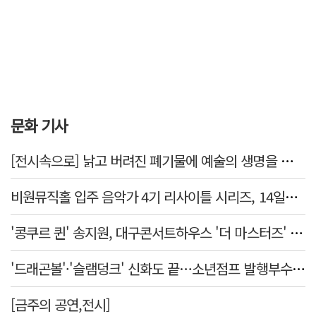
문화 기사
[전시속으로] 낡고 버려진 폐기물에 예술의 생명을 불어넣다…김결수 개인전
비원뮤직홀 입주 음악가 4기 리사이틀 시리즈, 14일부터 6주간 개최
'콩쿠르 퀸' 송지원, 대구콘서트하우스 '더 마스터즈' 무대 오른다
'드래곤볼'·'슬램덩크' 신화도 끝…소년점프 발행부수 100만부 붕괴
[금주의 공연,전시]