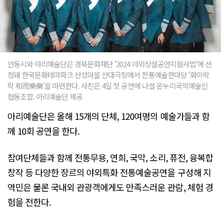
안동시와 아리예술단은 경북문화재단 '2024 야외상설공연지원사업'에 선
정돼 한국문화테마파크 산성마을 산대극장에서 전통예술한마당 '화이락
락 和而樂樂'을 마련한다. 사진은 4일 첫 공연에 나설 온누리국악예술인
협동조합. 아리예술단 제공
아리예술단은 올해 15개의 단체, 120여명의 예술가들과 함
께 10회 공연을 한다.
참여단체들과 함께 전통무용, 연희, 국악, 소리, 퓨전, 융복합
창작 등 다양한 장르의 야외특화 전통예술공연을 구성해 지
역민은 물론 국내외 관광객에게도 만족스러운 관람, 체험 경
험을 전한다.