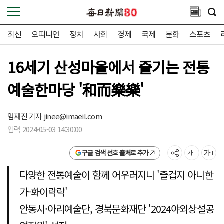
최신
오피니언
정치
사회
경제
국제
문화
스포츠
16세기 산성마을에서 즐기는 전통
예술한마당 '和而樂樂'
엄재진 기자
jinee@imaeil.com
입력 2024-05-03 14:30:00
구글 검색 선호 출처로 추가
다양한 전통예술이 함께 어우러지니 '즐겁지 아니한
가-화이락락'
안동시·아리예술단, 경북문화재단 '2024야외상설공