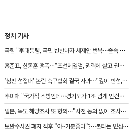
정치 기사
국힘 "李대통령, 국민 반발하자 세제안 번복…졸속 국정 즉각 중단"
홍준표, 한동훈 맹폭…"조선제일껌, 권력에 살고 권력에 죽었다"
'심판 성접대' 논란 축구협회 결국 사과…"깊이 반성, 쇄신하겠다"
추미애 "국가직 소방인데…경기도가 1조 넘게 인건비 대납"
일본, 독도 해양조사 또 항의…"사전 동의 없이 조사" 주장
보완수사권 폐지 직후 "야~기분좋다"?…불타는 민심에 기름, 민주당 '말말말'[금주의 정치舌전]