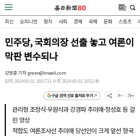
최신
오피니언
정치
사회
경제
국제
문화
스포츠
민주당, 국회의장 선출 놓고 여론이
막판 변수되나
강영훈 기자
green@imaeil.com
입력 2024-05-01 18:07:11 수정 2024-05-01 20:52:40
구글 검색 선호 출처로 추가
관리형 조정식·우원식과 강경파 추미애·정성호 등 갈
린 양상
적합도 여론조사선 추미애 당선인이 크게 앞선 형국