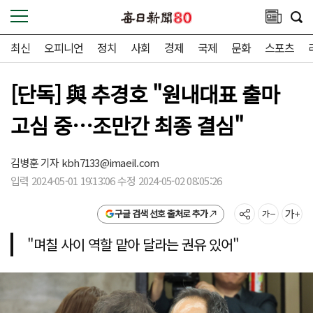
최신
오피니언
정치
사회
경제
국제
문화
스포츠
[단독] 與 추경호 "원내대표 출마
고심 중…조만간 최종 결심"
김병훈 기자
kbh7133@imaeil.com
입력 2024-05-01 19:13:06 수정 2024-05-02 08:05:26
구글 검색 선호 출처로 추가
"며칠 사이 역할 맡아 달라는 권유 있어"