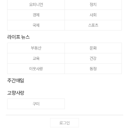
오피니언
정치
경제
사회
국제
스포츠
라이프 뉴스
부동산
문화
교육
건강
이웃사랑
동정
주간매일
고향사랑
구미
로그인