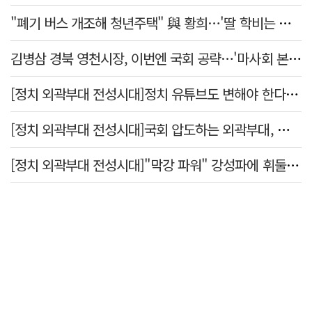
"폐기 버스 개조해 청년주택" 與 황희…'딸 학비는 年 4200만원'
김병삼 경북 영천시장, 이번엔 국회 공략…'마사회 본사 이전·광역교통망 확충' 요청
[정치 외곽부대 전성시대]정치 유튜브도 변해야 한다 "화합과 존중"
[정치 외곽부대 전성시대]국회 압도하는 외곽부대, 목소리 왜 커지나?
[정치 외곽부대 전성시대]"막강 파워" 강성파에 휘둘리는 여야 …"이슈 메이킹" 커지는 변방의 북소리