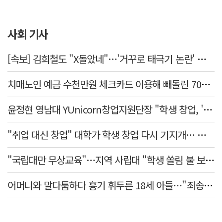
사회 기사
[속보] 김희철도 "X돌았네"…'거꾸로 태극기 논란' 인천시 현수막, 이틀 만에 철거
치매노인 예금 수천만원 체크카드 이용해 빼돌린 70대 간병인, 집행유예
윤정현 영남대 YUnicorn창업지원단장 "학생 창업, '팀 빌딩'이 제일 중요"
"취업 대신 창업" 대학가 학생 창업 다시 기지개… 창업자·기업·매출 동반 성장
"국립대만 무상교육"…지역 사립대 "학생 쏠림 불 보듯"
어머니와 말다툼하다 흉기 휘두른 18세 아들…"죄송하지 않나" 묻자 침묵