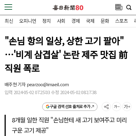
최신
오피니언
정치
사회
경제
국제
문화
스포츠
"손님 항의 일상, 상한 고기 팔아"
…'비계 삼겹살' 논란 제주 맛집 前
직원 폭로
배주현 기자
pearzoo@imaeil.com
입력 2024-05-02 07:25:03 수정 2024-05-02 08:17:38
구글 검색 선호 출처로 추가
8개월 일한 직원 "손님한테 새 고기 보여주고 미리
구운 고기 제공"