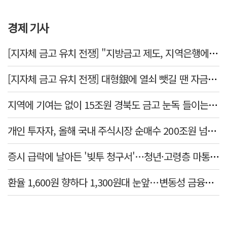
경제 기사
[지자체 금고 유치 전쟁] "지방금고 제도, 지역은행에 불리"
[지자체 금고 유치 전쟁] 대형銀에 열쇠 뺏길 땐 자금 역외 유출→재투자 선순환 붕괴
지역에 기여는 없이 15조원 경북도 금고 눈독 들이는 대형銀
개인 투자자, 올해 국내 주식시장 순매수 200조원 넘었다
증시 급락에 날아든 '빚투 청구서'…청년·고령층 마통 연체↑
환율 1,600원 향하다 1,300원대 눈앞…변동성 금융위기 후 최고