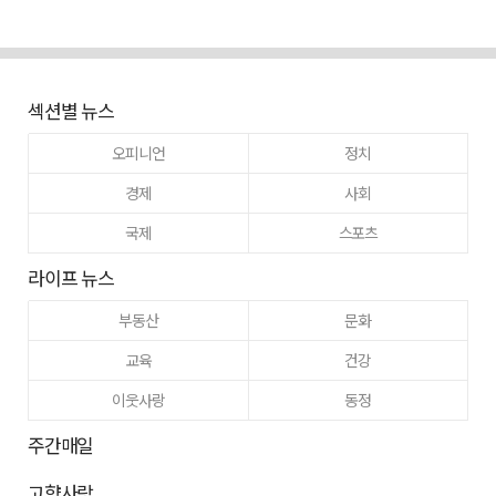
섹션별 뉴스
오피니언
정치
경제
사회
국제
스포츠
라이프 뉴스
부동산
문화
교육
건강
이웃사랑
동정
주간매일
고향사랑