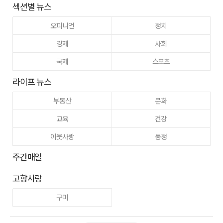
섹션별 뉴스
오피니언
정치
경제
사회
국제
스포츠
라이프 뉴스
부동산
문화
교육
건강
이웃사랑
동정
주간매일
고향사랑
구미