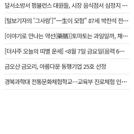
달서소방서 펌뷸런스 대원들, 시장 음식점서 심정지 환자 생명 살려
[털보기자의 '그사람']"一生이 모험" 87세 박찬석 전 경북대 총장
[이야기로 만나는 약선(藥膳)]토마토는 과일일까, 채소일까
[더사주 오늘의 띠별 운세] <8월 7일 금요일(음력 6월25일)>
금오산 금오리, 아름다운 동행기업 25호 선정
경북과학대 전통문화체험학교…교육부 진로체험 인증기관 선정