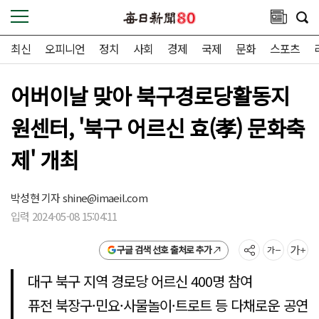
최신
오피니언
정치
사회
경제
국제
문화
스포츠
어버이날 맞아 북구경로당활동지
원센터, '북구 어르신 효(孝) 문화축
제' 개최
박성현 기자
shine@imaeil.com
입력 2024-05-08 15:04:11
구글 검색 선호 출처로 추가
대구 북구 지역 경로당 어르신 400명 참여
퓨전 북장구·민요·사물놀이·트로트 등 다채로운 공연