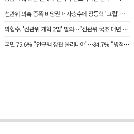
선관위 의혹 증폭·비당권파 자충수에 장동혁 '그립' 더 강해졌다
박형수, '선관위 개혁 2법' 발의…"선관위 국조 매년 실시"
국민 75.6% "안규백 장관 물러나야"…84.7% "병적기록부 공개해야"