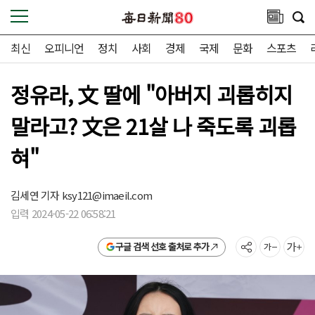
최신
오피니언
정치
사회
경제
국제
문화
스포츠
정유라, 文 딸에 "아버지 괴롭히지
말라고? 文은 21살 나 죽도록 괴롭
혀"
김세연 기자
ksy121@imaeil.com
입력 2024-05-22 06:58:21
구글 검색 선호 출처로 추가