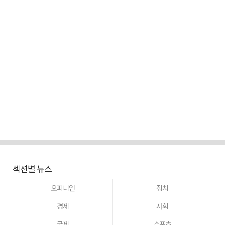
섹션별 뉴스
오피니언
정치
경제
사회
국제
스포츠