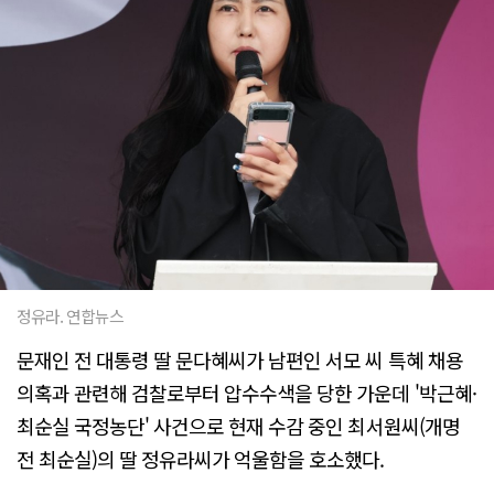
정유라. 연합뉴스
문재인 전 대통령 딸 문다혜씨가 남편인 서모 씨 특혜 채용
의혹과 관련해 검찰로부터 압수수색을 당한 가운데 '박근혜·
최순실 국정농단' 사건으로 현재 수감 중인 최서원씨(개명
전 최순실)의 딸 정유라씨가 억울함을 호소했다.