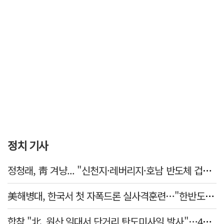
정치 기사
정청래, 靑 겨냥... "신천지·레버리지·호남 반도체 겁박 사과하라"
美해병대, 한국서 첫 자폭드론 실사격훈련…"한반도 지형 학습"
합참 "北, 원산 일대서 단거리 탄도미사일 발사"…42일 만