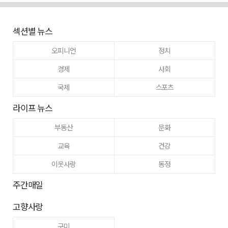
섹션별 뉴스
오피니언
정치
경제
사회
국제
스포츠
라이프 뉴스
부동산
문화
교육
건강
이웃사랑
동정
주간매일
고향사랑
구미