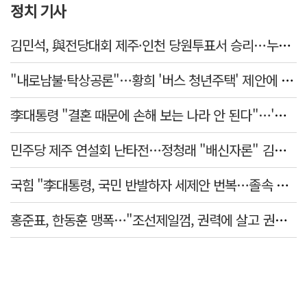
정치 기사
김민석, 與전당대회 제주·인천 당원투표서 승리…누적 득표는 '초박빙'
"내로남불·탁상공론"…황희 '버스 청년주택' 제안에 與 내부서도 쓴소리
李대통령 "결혼 때문에 손해 보는 나라 안 된다"…'결혼 페널티' 22개 손본다
민주당 제주 연설회 난타전…정청래 "배신자론" 김민석 "관리 무능"
국힘 "李대통령, 국민 반발하자 세제안 번복…졸속 국정 즉각 중단"
홍준표, 한동훈 맹폭…"조선제일껌, 권력에 살고 권력에 죽었다"