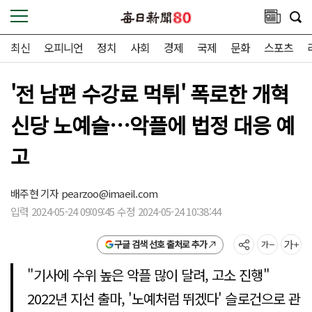
최신
오피니언
정치
사회
경제
국제
문화
스포츠
'전 남편 수강료 먹튀' 폭로한 개혁
신당 노예슬…악플에 법정 대응 예
고
배주현 기자
pearzoo@imaeil.com
입력 2024-05-24 09:09:45 수정 2024-05-24 10:38:44
구글 검색 선호 출처로 추가
"기사에 수위 높은 악플 많이 달려, 고소 진행"
2022년 지선 출마, '노예처럼 뛰겠다' 슬로건으로 관