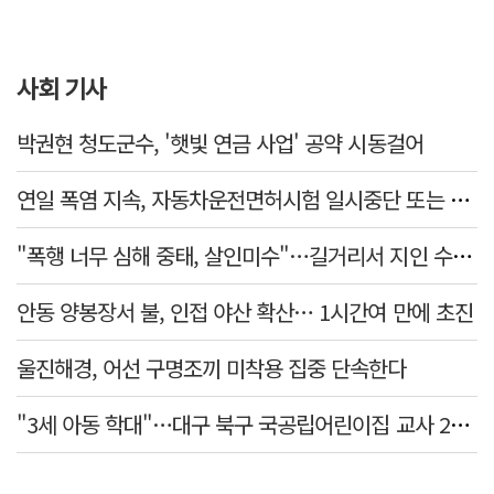
사회 기사
박권현 청도군수, '햇빛 연금 사업' 공약 시동걸어
연일 폭염 지속, 자동차운전면허시험 일시중단 또는 축소 운영
"폭행 너무 심해 중태, 살인미수"…길거리서 지인 수십회 때린 50대 '긴급체포'
안동 양봉장서 불, 인접 야산 확산… 1시간여 만에 초진
울진해경, 어선 구명조끼 미착용 집중 단속한다
"3세 아동 학대"…대구 북구 국공립어린이집 교사 2명 검찰 송치