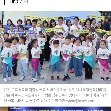
대답 얻어
28일 오후 경북의 저출생 극복 서비스를 위해 '성주 24시 통합돌봄센터'를
찾은 이철우 경북도지사와 이병환 성주군수가 엄마와 아이들과 함께 '저출
생 극복 플래시 몹'을 하고 있다. 정운철 기자 woon@imaeil.com