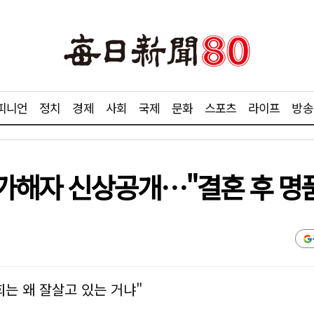
피니언
정치
경제
사회
국제
문화
스포츠
라이프
방송
가해자 신상공개…"결혼 후 명품
희는 왜 잘살고 있는 거냐"