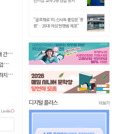
린이집 교사 2명 검찰 송치
"골프채로 YG 신사옥 출입문 '쾅
쾅'…20대 여성 현행범 체포"
행유예
성장
 침묵
디지털 플러스
더보기