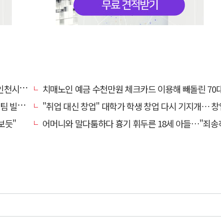
만에 철거
치매노인 예금 수천만원 체크카드 이용해 빼돌린 70대 간병인, 집
일 중요"
"취업 대신 창업" 대학가 학생 창업 다시 기지개… 창업자·기업·매출 동반 
보듯"
어머니와 말다툼하다 흉기 휘두른 18세 아들…"죄송하지 않나" 묻자