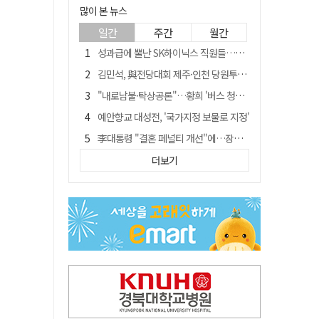
많이 본 뉴스
일간
주간
월간
성과급에 뿔난 SK하이닉스 직원들…3500명 모여 '새 노조' 만든다
김민석, 與전당대회 제주·인천 당원투표서 승리…누적 득표는 '초박빙'
"내로남불·탁상공론"…황희 '버스 청년주택' 제안에 與 내부서도 쓴소리
예안향교 대성전, '국가지정 보물로 지정'
李대통령 "결혼 페널티 개선"에…장동혁 "그 페널티 만든 게 이 정권"
블룸버그 "SK하이닉스, 中 패키징공장 지분매각 등 검토"
더보기
중국 회사 이직 노리고 SK하이닉스 기밀 빼돌려…결국 실형
트럼프 만난 손현보 목사…"현재 자유대한민국 여러 면에서 어려움"
"아버지 외출한 사이"…흉기로 40대母 살해한 고교 자퇴생, 구속 기로에
서울 면목동서 60대 남성 2명 흉기에 숨져…지인 관계로 추정