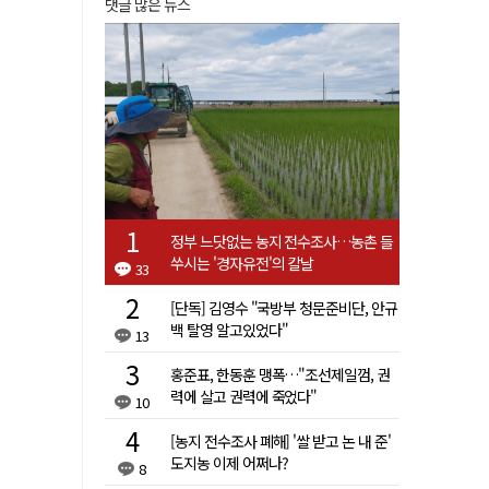
댓글 많은 뉴스
정부 느닷없는 농지 전수조사…농촌 들
쑤시는 '경자유전'의 칼날
33
[단독] 김영수 "국방부 청문준비단, 안규
백 탈영 알고있었다"
13
홍준표, 한동훈 맹폭…"조선제일껌, 권
력에 살고 권력에 죽었다"
10
[농지 전수조사 폐해] '쌀 받고 논 내 준'
도지농 이제 어쩌나?
8