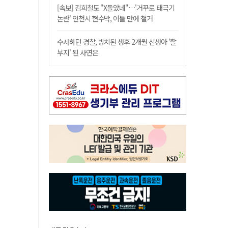
[속보] 김희철도 "X돌았네"…'거꾸로 태극기
논란' 인천시 현수막, 이틀 만에 철거
수사하던 경찰, 방치된 생후 2개월 신생아 '할
부지' 된 사연은