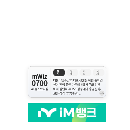
정
경
사
국
치
제
회
제
mWiz
0700
더불어민주당의 대표 선출을 위한 순회경
선이 진행 중인 가운데 8일 제주와 인천
AI 뉴스브리핑
에서 김민석 후보가 정청래와 송영길 후
→
보를 각각 47.75%의 ...