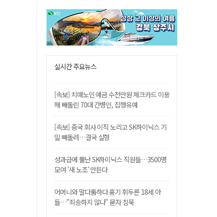
실시간 주요뉴스
[속보] 치매노인 예금 수천만원 체크카드 이용
해 빼돌린 70대 간병인, 집행유예
[속보] 중국 회사 이직 노리고 SK하이닉스 기
밀 빼돌려…결국 실형
성과급에 뿔난 SK하이닉스 직원들…3500명
모여 '새 노조' 만든다
어머니와 말다툼하다 흉기 휘두른 18세 아
들…"죄송하지 않나" 묻자 침묵