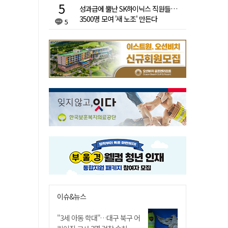
성과급에 뿔난 SK하이닉스 직원들…
3500명 모여 '새 노조' 만든다
5
이슈&뉴스
"3세 아동 학대"…대구 북구 어