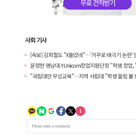
사회 기사
[속보] 김희철도 "X돌았네"…'거꾸로 태극기 논란' 인천시 현수막, 이틀 
윤정현 영남대 YUnicorn창업지원단장 "학생 창업, '팀 빌딩'이 제
"국립대만 무상교육"…지역 사립대 "학생 쏠림 불 