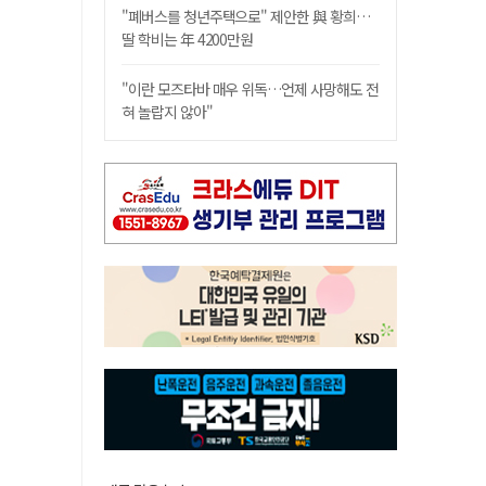
"폐버스를 청년주택으로" 제안한 與 황희…
딸 학비는 年 4200만원
"이란 모즈타바 매우 위독…언제 사망해도 전
혀 놀랍지 않아"