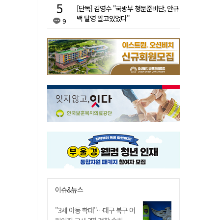
[단독] 김영수 "국방부 청문준비단, 안규
백 탈영 알고있었다"
9
이슈&뉴스
"3세 아동 학대"…대구 북구 어