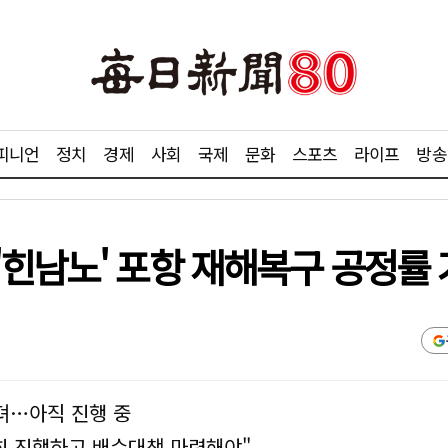
피니언
정치
경제
사회
국제
문화
스포츠
라이프
방송
힌남노' 포항 재해복구 공정률 
뎌…아직 진행 중
히 진행하고 배수대책 마련해야"