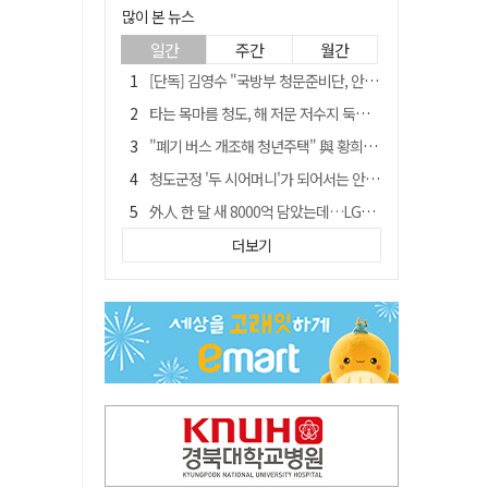
많이 본 뉴스
일간
주간
월간
[단독] 김영수 "국방부 청문준비단, 안규백 탈영 알고있었다"
타는 목마름 청도, 해 저문 저수지 둑에 군수가 서 있었다
"폐기 버스 개조해 청년주택" 與 황희…'딸 학비는 年 4200만원'
청도군정 '두 시어머니'가 되어서는 안된다
外人 한 달 새 8000억 담았는데…LG이노텍 목표주가는 왜 엇갈릴까
임시휴업 들어갔던 홈플러스 영주점, 7일 영업 재개…지하 1층만 운영
더보기
신세계사이먼, 대구 아울렛 토지매매 계약 체결… 사업 본궤도
SK하이닉스, 주당 375원 분기 배당 공시…"3분기 중 주주환원 방안 확정"
이의준 전 경북도 새마을봉사과장, 제28대 울릉군 부군수 취임
"상법개정해도 주주가 '봉'"…하이닉스 솔리다임 상장설에 술렁[개미와글와글]