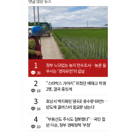
댓글 많은 뉴스
정부 느닷없는 농지 전수조사…농촌 들
쑤시는 '경자유전'의 칼날
28
"스타벅스 가야지" 외쳤던 배재고 학생
2명, 결국 중징계
18
호남서 백지화된 댐 6곳 용수량 69만t…
반도체 클러스터 필요량 넘는다
16
"부동산도 주식도 잘못했다"…국민 절
반 이상, 정부 경제정책 '부정'
10