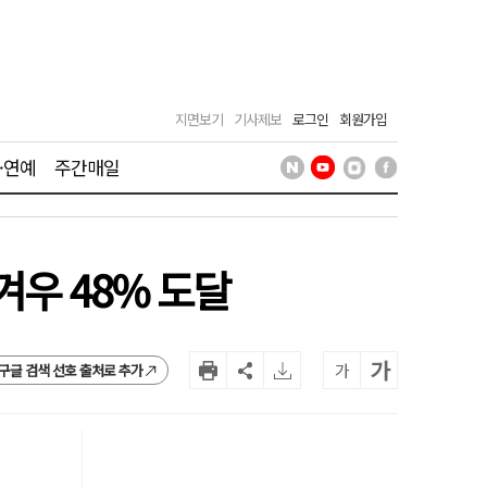
지면보기
기사제보
로그인
회원가입
·연예
주간매일
겨우 48% 도달
가
가
구글 검색 선호 출처로 추가