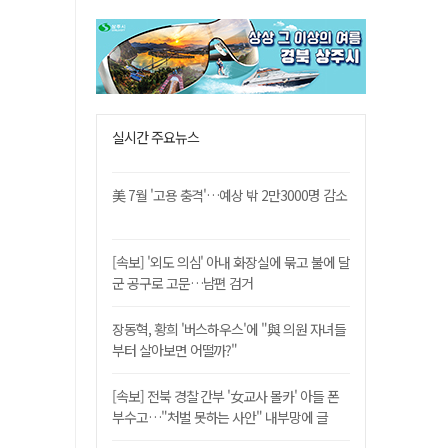
실시간 주요뉴스
美 7월 '고용 충격'…예상 밖 2만3000명 감소
[속보] '외도 의심' 아내 화장실에 묶고 불에 달
군 공구로 고문…남편 검거
장동혁, 황희 '버스하우스'에 "與 의원 자녀들
부터 살아보면 어떨까?"
[속보] 전북 경찰 간부 '女교사 몰카' 아들 폰
부수고…"처벌 못하는 사안" 내부망에 글