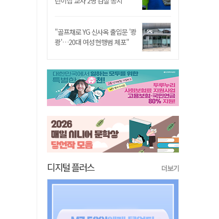
린이집 교사 2명 검찰 송치
"골프채로 YG 신사옥 출입문 '쾅
쾅'…20대 여성 현행범 체포"
디지털 플러스
더보기