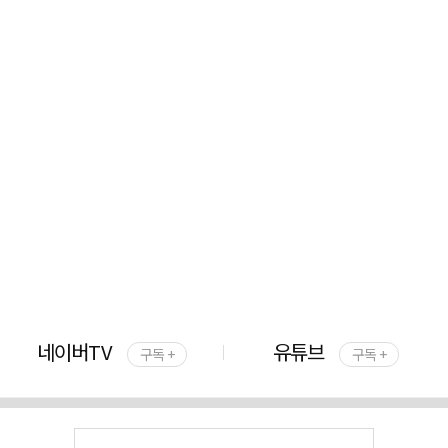
네이버TV
유튜브
구독 +
구독 +