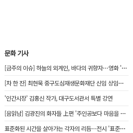
문화 기사
[금주의 이슈] 하늘의 외계인, 바다의 귀향자…영화 '호프'와 '오디세이'
[차 한 잔] 최현묵 중구도심재생문화재단 신임 상임이사 "서문시장·경상감영 등 지역 자원 활용…문화의 일상화"
'인간시장' 김홍신 작가, 대구도서관서 특별 강연
[음읽남] 김광진의 화자들 上편 '주인공보다 마음을 쓴 사람'
표준화된 시간을 살아가는 각자의 리듬…전시 '표준시차'