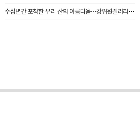
수십년간 포착한 우리 산의 아름다움…강위원갤러리 '팔공·지리展' 개최