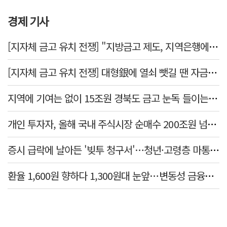
경제 기사
[지자체 금고 유치 전쟁] "지방금고 제도, 지역은행에 불리"
[지자체 금고 유치 전쟁] 대형銀에 열쇠 뺏길 땐 자금 역외 유출→재투자 선순환 붕괴
지역에 기여는 없이 15조원 경북도 금고 눈독 들이는 대형銀
개인 투자자, 올해 국내 주식시장 순매수 200조원 넘었다
증시 급락에 날아든 '빚투 청구서'…청년·고령층 마통 연체↑
환율 1,600원 향하다 1,300원대 눈앞…변동성 금융위기 후 최고