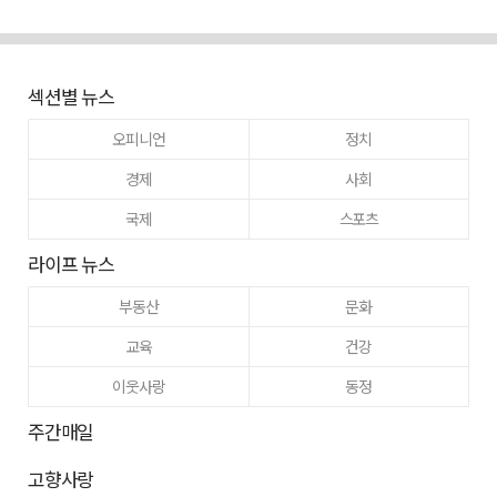
섹션별 뉴스
오피니언
정치
경제
사회
국제
스포츠
라이프 뉴스
부동산
문화
교육
건강
이웃사랑
동정
주간매일
고향사랑