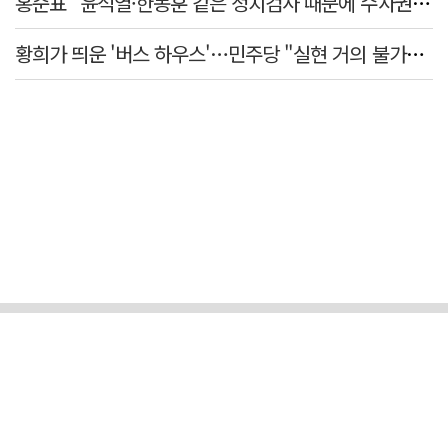
홍준표 "윤석열·한동훈 같은 정치검사 때문에 수사권마저 탈취 당해"
황희가 띄운 '버스 하우스'…민주당 "실현 거의 불가능, 해프닝으로 봐달라"