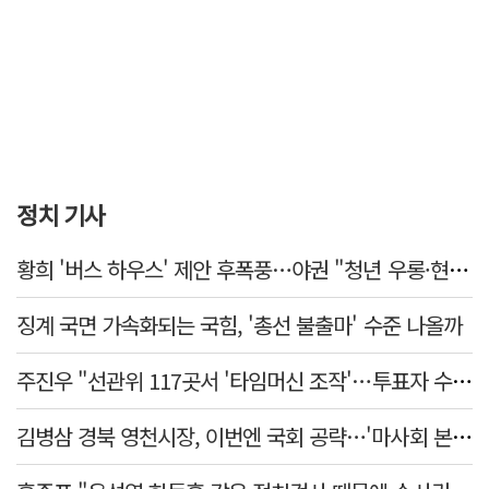
정치 기사
황희 '버스 하우스' 제안 후폭풍…야권 "청년 우롱·현실 괴리" 총공세
징계 국면 가속화되는 국힘, '총선 불출마' 수준 나올까
주진우 "선관위 117곳서 '타임머신 조작'…투표자 수 미리 입력"
김병삼 경북 영천시장, 이번엔 국회 공략…'마사회 본사 이전·광역교통망 확충' 요청