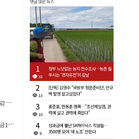
댓글 많은 뉴스
정부 느닷없는 농지 전수조사…농촌 들
쑤시는 '경자유전'의 칼날
33
[단독] 김영수 "국방부 청문준비단, 안규
백 탈영 알고있었다"
13
격돌
홍준표, 한동훈 맹폭…"조선제일껌, 권
력에 살고 권력에 죽었다"
10
동4개
성과급에 뿔난 SK하이닉스 직원들…
3500명 모여 '새 노조' 만든다
9