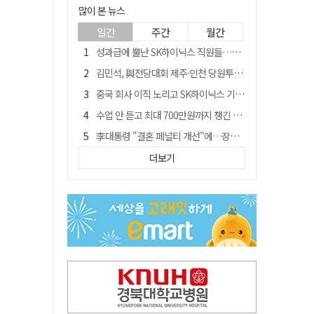
많이 본 뉴스
일간
주간
월간
성과급에 뿔난 SK하이닉스 직원들…3500명 모여 '새 노조' 만든다
김민석, 與전당대회 제주·인천 당원투표서 승리…누적 득표는 '초박빙'
중국 회사 이직 노리고 SK하이닉스 기밀 빼돌려…결국 실형
수업 안 듣고 최대 700만원까지 챙긴 포항 A대학 '유령 선수' 등 무더기 송치
李대통령 "결혼 페널티 개선"에…장동혁 "그 페널티 만든 게 이 정권"
경북 칠곡시니어클럽 커피앤솝 사업단…자개소품 만들기 문화체험 운영
더보기
트럼프 만난 손현보 목사…"현재 자유대한민국 여러 면에서 어려움"
신축 줄고 리모델링 뜨자…건설업계, 로봇·모듈러로 방향 튼다
"아버지 외출한 사이"…흉기로 40대母 살해한 고교 자퇴생, 구속 기로에
황희가 띄운 '버스 하우스'…민주당 "실현 거의 불가능, 해프닝으로 봐달라"