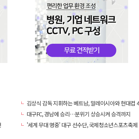
김상식 감독 지휘하는 베트남, 말레이시아와 현대컵 4강 
대구FC, 경남에 승리…분위기 상승시켜 승격까지
전
'세계 무대 명중' 대구 선수단, 국제청소년스포츠축제 금1·