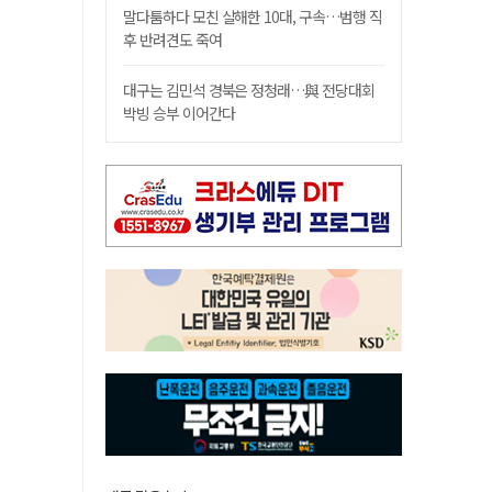
말다툼하다 모친 살해한 10대, 구속…범행 직
후 반려견도 죽여
대구는 김민석 경북은 정청래…與 전당대회
박빙 승부 이어간다