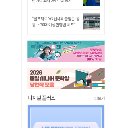
린이집 교사 2명 검찰 송치
"골프채로 YG 신사옥 출입문 '쾅
쾅'…20대 여성 현행범 체포"
디지털 플러스
더보기