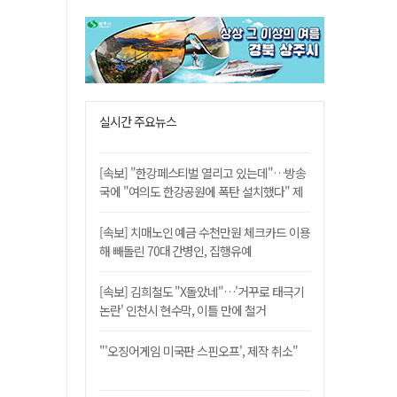
실시간 주요뉴스
[속보] "한강페스티벌 열리고 있는데"…방송
국에 "여의도 한강공원에 폭탄 설치했다" 제
보
[속보] 치매노인 예금 수천만원 체크카드 이용
해 빼돌린 70대 간병인, 집행유예
[속보] 김희철도 "X돌았네"…'거꾸로 태극기
논란' 인천시 현수막, 이틀 만에 철거
"'오징어게임 미국판 스핀오프', 제작 취소"