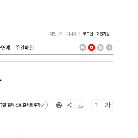
지면보기
기사제보
로그인
회원가입
·연예
주간매일
상
가
가
구글 검색 선호 출처로 추가