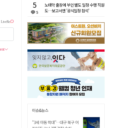
노태악 출장에 부인 별도 일정 수행 직원
도…보고서엔 '공식일정 참석'
5
이슈&뉴스
"3세 아동 학대"…대구 북구 어