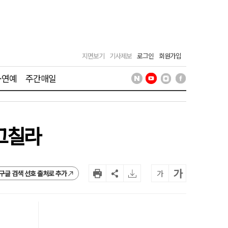
지면보기
기사제보
로그인
회원가입
·연예
주간매일
그칠라
가
가
구글 검색 선호 출처로 추가