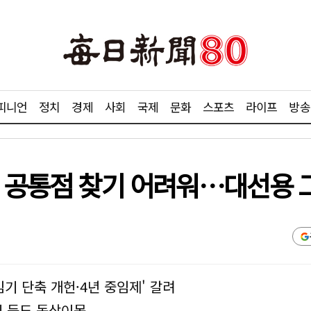
피니언
정치
경제
사회
국제
문화
스포츠
라이프
방송
, 공통점 찾기 어려워…대선용 
'임기 단축 개헌·4년 중임제' 갈려
기 등도 동상이몽