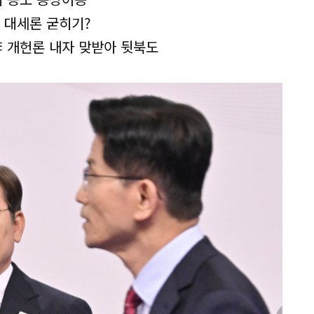
고 대세론 굳히기?
李 개헌론 내자 맞받아 뒷북도