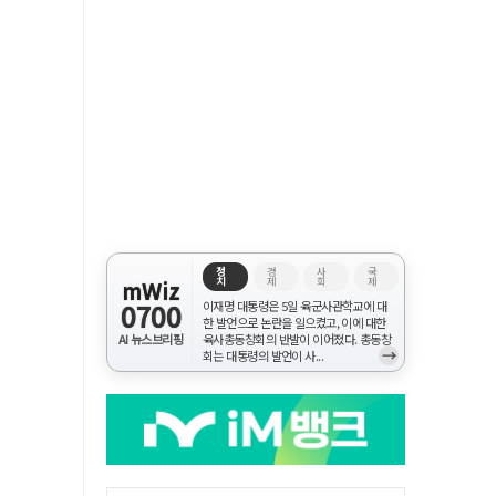
정
경
사
국
치
제
회
제
mWiz
0700
이재명 대통령은 5일 육군사관학교에 대
한 발언으로 논란을 일으켰고, 이에 대한
AI 뉴스브리핑
육사총동창회의 반발이 이어졌다. 총동창
→
회는 대통령의 발언이 사...