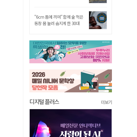
"6cm 틈에 끼여" 함께 술 먹은
동창 몸 눌러 숨지게 한 30대
디지털 플러스
더보기