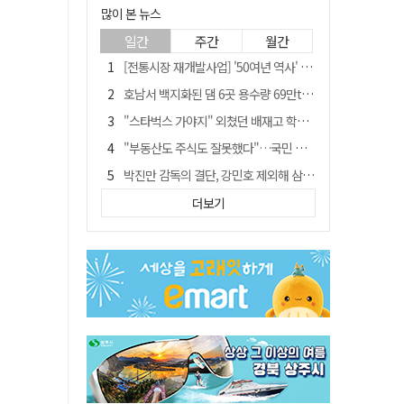
많이 본 뉴스
일간
주간
월간
[전통시장 재개발사업] '50여년 역사' 수성시장 자리에 25층 주상복합 들어선다
호남서 백지화된 댐 6곳 용수량 69만t… 반도체 클러스터 필요량 넘는다
"스타벅스 가야지" 외쳤던 배재고 학생 2명, 결국 중징계
"부동산도 주식도 잘못했다"…국민 절반 이상, 정부 경제정책 '부정'
박진만 감독의 결단, 강민호 제외해 삼성 라이온즈에 긴장감 불어 넣어
국민 10명 중 6명 "검찰 보완수사권 필요"…민주당 지지층도 53.8%
더보기
[전통시장 재개발사업] 신천시장 재개발, 준공 후에도 소송전
[단독] 20명에 묻고…72%가 '보완수사권 폐지'?
'전대 탈락' 고민정, 文 한마디에 웃었다…"맷집 제법 생겼구나"
안동-사가에, "50년 우정 넘어 미래 50년 함께 연다"