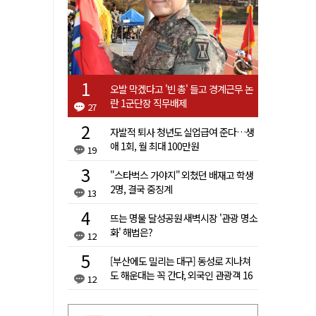
오발 막겠다고 '빈 총' 들고 경계근무 논
란 1군단장 직무배제
27
자발적 퇴사 청년도 실업급여 준다…생
애 1회, 월 최대 100만원
19
"스타벅스 가야지" 외쳤던 배재고 학생
2명, 결국 중징계
13
뜨는 명물 달성공원 새벽시장 '관광 명소
화' 해법은?
12
[부산에도 밀리는 대구] 동성로 지나쳐
도 해운대는 꼭 간다, 외국인 관광객 16
12
배 차이