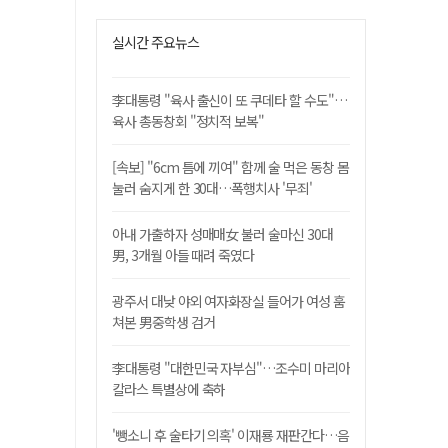
실시간 주요뉴스
李대통령 "육사 출신이 또 쿠데타 할 수도"…
육사 총동창회 "정치적 보복"
[속보] "6cm 틈에 끼여" 함께 술 먹은 동창 몸
눌러 숨지게 한 30대…폭행치사 '무죄'
아내 가출하자 성매매女 불러 술마신 30대
男, 3개월 아들 때려 죽였다
광주서 대낮 야외 여자화장실 들어가 여성 훔
쳐본 男중학생 검거
李대통령 "대한민국 자부심"…조수미 마리아
칼라스 특별상에 축하
'뺑소니 후 술타기 의혹' 이재룡 재판간다…음