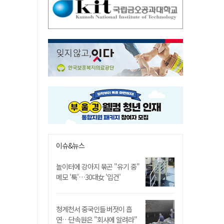
이슈&뉴스
놀이터에 강아지 묶곤 "유기 중"
메모 '툭'…30대女 '입건'
청계천서 중국인들 버젓이 흡
연…단속원은 "회사에 알려라"