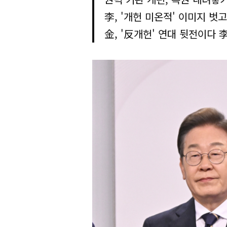
李, '개헌 미온적' 이미지 벗
金, '反개헌' 연대 뒷전이다 