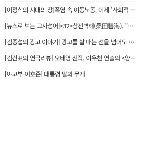
[이정식의 시대의 창]폭염 속 이동노동, 이제 '사회적 위험 관리'로 전환할 때
[뉴스로 보는 고사성어]<32>상전벽해(桑田碧海), "뽕나무밭이 푸른 바다가 되었다."
[김종섭의 광고 이야기] 광고를 할 때는 선을 넘어도 좋습니다.
[김건표의 연극리뷰] 오태영 신작, 이우천 연출의 <양은 양순하다>"국민을 온순한 양으로 길들이는 전체주의적 정치의 알레고리"
[야고부-이호준] 대통령 말의 무게