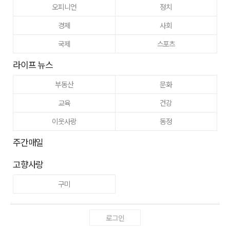
오피니언
정치
경제
사회
국제
스포츠
라이프 뉴스
부동산
문화
교육
건강
이웃사랑
동정
주간매일
고향사랑
구미
로그인