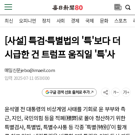
최신
오피니언
정치
사회
경제
국제
문화
스포츠
[사설] 특검·특별법의 '특'보다 더
시급한 건 트럼프 움직일 '특'사
매일신문
jebo@imaeil.com
입력 2025-07-11 05:00:00
구글 검색 선호 출처로 추가
윤석열 전 대통령의 비상계엄 사태를 기회로 윤 부부와 측
근, 지인, 국민의힘 등을 적폐(積弊)로 몰아 청산하기 위한
특별검사, 특별법, 특별수사통 등 각종 '특별(特別)'이 활개