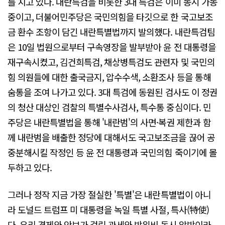
를 치고 있다. 내란특검을 비롯한 3대 특검은 이미 동시 가동
중이고, 더불어민주당은 국민의힘을 타깃으로 한 국고보조
금 환수 조항이 담긴 내란특별법까지 발의했다. 내란특검팀
은 10일 법원으로부터 구속영장을 발부받아 윤 전 대통령을
재구속시켰고, 김건희특검, 채상병특검도 관련자 및 국민의
힘 의원들에 대한 출국금지, 압수수색, 소환조사 등을 통해
숨통을 조여 나가고 있다. 3대 특검에 동원된 검사도 이 정권
의 청산 대상인 검찰의 특별수사검사, 특수통 중심이다. 민
주당은 내란특별법을 통해 '내란범'의 사면·복권 제한과 함
께 내란범을 배출한 정당에 대해서도 국고보조금을 끊어 공
중분해시킬 작정인 등 윤 전 대통령과 국민의힘 죽이기에 몰
두하고 있다.
그러나 정작 지금 가장 절실한 '특별'은 내란특별법이 아니
라 도널드 트럼프 미 대통령을 녹일 특별 사절, 특사(特使)
다. 우리 경제와 안보가 걸린 관세와 방위비 동시 압박이라