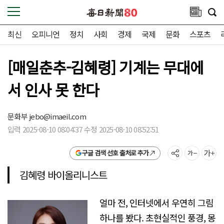
최신
오피니언
정치
사회
경제
국제
문화
스포츠
[매일춘추-김혜령] 기계는 무대에
서 인사 못 한다
문화부
jebo@imaeil.com
입력 2025-08-10 08:04:37 수정 2025-08-10 08:52:51
구글 검색 선호 출처로 추가
김혜령 바이올리니스트
얼마 전, 인터넷에서 우연히 그림
하나를 봤다. 초현실적인 풍경, 몽