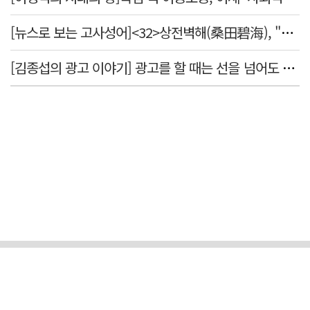
[뉴스로 보는 고사성어]<32>상전벽해(桑田碧海), "뽕나무밭이 푸른 바다가 되었다."
[김종섭의 광고 이야기] 광고를 할 때는 선을 넘어도 좋습니다.