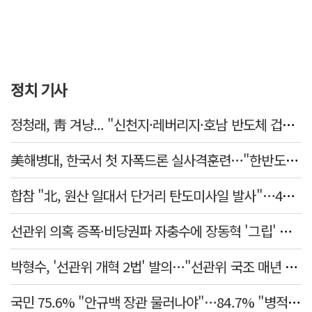
정치 기사
정청래, 靑 겨냥... "신천지·레버리지·호남 반도체 겁박 사과하라"
美해병대, 한국서 첫 자폭드론 실사격훈련…"한반도 지형 학습"
합참 "北, 원산 일대서 단거리 탄도미사일 발사"…42일 만
선관위 의혹 증폭·비당권파 자충수에 장동혁 '그립' 더 강해졌다
박형수, '선관위 개혁 2법' 발의…"선관위 국조 매년 실시"
국민 75.6% "안규백 장관 물러나야"…84.7% "병적기록부 공개해야"