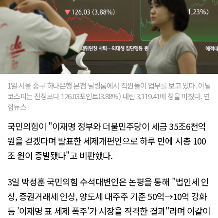
1일 서울 중구 하나은행 본점 딜링룸에서 직원들이 업무를 보고 있다. 이날
코스피는 전장보다 126.03포인트(3.88%) 내린 3,119.41에 장을 마쳤다. 연
합뉴스
국민의힘이 "이재명 정부와 더불민주당이 세금 35조6천억
원을 걷겠다며 발표한 세제개편안으로 하루 만에 시총 100
조 원이 증발됐다"고 비판했다.
3일 박성훈 국민의힘 수석대변인은 논평을 통해 "법인세 인
상, 증권거래세 인상, 양도세 대주주 기준 50억→10억 강화
등 '이재명 표 세제 폭주'가 시장을 직격한 결과"라며 이같이