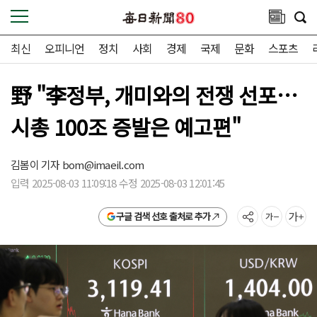
최신
오피니언
정치
사회
경제
국제
문화
스포츠
野 "李정부, 개미와의 전쟁 선포…
시총 100조 증발은 예고편"
김봄이 기자
bom@imaeil.com
입력 2025-08-03 11:09:18 수정 2025-08-03 12:01:45
구글 검색 선호 출처로 추가