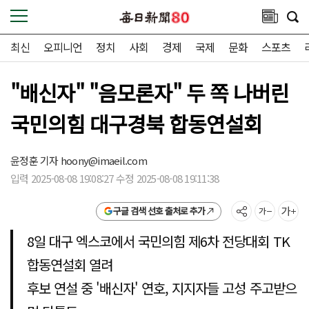
최신
오피니언
정치
사회
경제
국제
문화
스포츠
"배신자" "음모론자" 두 쪽 나버린
국민의힘 대구경북 합동연설회
윤정훈 기자
hoony@imaeil.com
입력 2025-08-08 19:08:27 수정 2025-08-08 19:11:38
구글 검색 선호 출처로 추가
8일 대구 엑스코에서 국민의힘 제6차 전당대회 TK
합동연설회 열려
후보 연설 중 '배신자' 연호, 지지자들 고성 주고받으