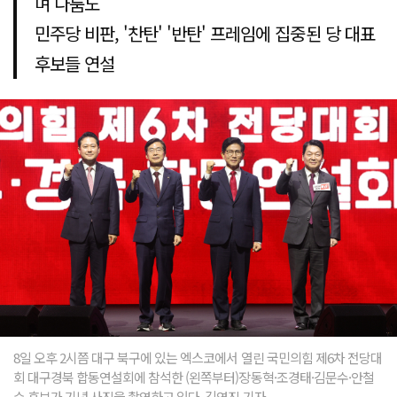
며 다툼도
민주당 비판, '찬탄' '반탄' 프레임에 집중된 당 대표
후보들 연설
8일 오후 2시쯤 대구 북구에 있는 엑스코에서 열린 국민의힘 제6차 전당대
회 대구경북 합동연설회에 참석한 (왼쪽부터)장동혁·조경태·김문수·안철
수 후보가 기념 사진을 촬영하고 있다. 김영진 기자