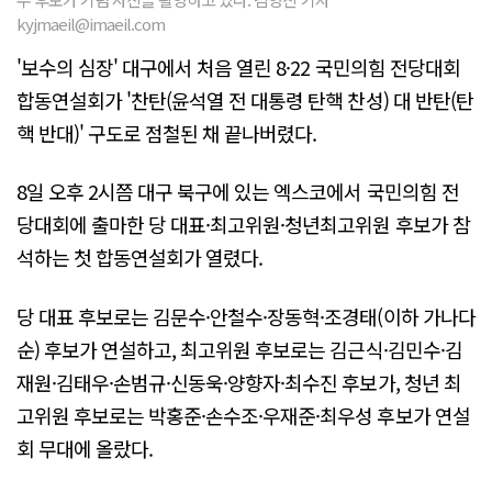
kyjmaeil@imaeil.com
'보수의 심장' 대구에서 처음 열린 8·22 국민의힘 전당대회
합동연설회가 '찬탄(윤석열 전 대통령 탄핵 찬성) 대 반탄(탄
핵 반대)' 구도로 점철된 채 끝나버렸다.
8일 오후 2시쯤 대구 북구에 있는 엑스코에서 국민의힘 전
당대회에 출마한 당 대표·최고위원·청년최고위원 후보가 참
석하는 첫 합동연설회가 열렸다.
당 대표 후보로는 김문수·안철수·장동혁·조경태(이하 가나다
순) 후보가 연설하고, 최고위원 후보로는 김근식·김민수·김
재원·김태우·손범규·신동욱·양향자·최수진 후보가, 청년 최
고위원 후보로는 박홍준·손수조·우재준·최우성 후보가 연설
회 무대에 올랐다.