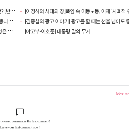
강톡톡]
[이정식의 시대의 창]폭염 속 이동노동, 이제 '사회적 위험 관리'로 전환
었다."
[김종섭의 광고 이야기] 광고를 할 때는 선을 넘어도 좋습니
알레고리"
[야고부-이호준] 대통령 말의 무게