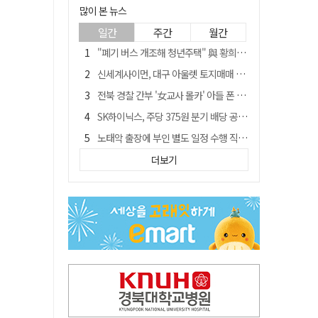
많이 본 뉴스
일간
주간
월간
"폐기 버스 개조해 청년주택" 與 황희…'딸 학비는 年 4200만원'
신세계사이먼, 대구 아울렛 토지매매 계약 체결… 사업 본궤도
전북 경찰 간부 '女교사 몰카' 아들 폰 부수고…"처벌 못하는 사안" 내부망에 글
SK하이닉스, 주당 375원 분기 배당 공시…"3분기 중 주주환원 방안 확정"
노태악 출장에 부인 별도 일정 수행 직원도…보고서엔 '공식일정 참석'
'새 아시아쿼터는 어떨까' 삼성 라이온즈, 새 얼굴 투수 미야모리 영입
더보기
'외도 의심' 아내 화장실에 묶고 불에 달군 공구로 고문…남편 검거
박권현 청도군수, '햇빛 연금 사업' 공약 시동걸어
통합 고속철 할인 '반짝 3년'…이후 요금 도로 오른다?
"골프채로 YG 신사옥 출입문 '쾅쾅'…20대 여성 현행범 체포"[영상]