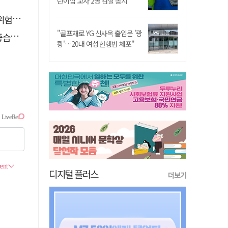
린이집 교사 2명 검찰 송치
할 때
"골프채로 YG 신사옥 출입문 '쾅
다.
쾅'…20대 여성 현행범 체포"
디지털 플러스
더보기