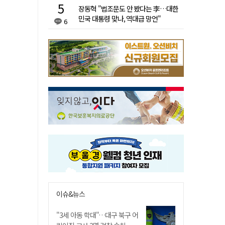
장동혁 "법조문도 안 봤다는 李…대한
민국 대통령 맞나, 역대급 망언"
6
이슈&뉴스
"3세 아동 학대"…대구 북구 어