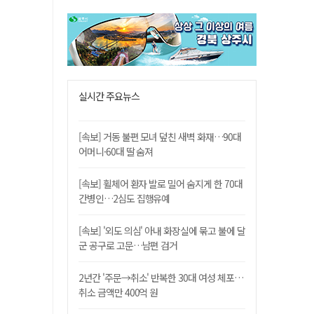
실시간 주요뉴스
[속보] 거동 불편 모녀 덮친 새벽 화재…90대
어머니·60대 딸 숨져
[속보] 휠체어 환자 발로 밀어 숨지게 한 70대
간병인…2심도 집행유예
[속보] '외도 의심' 아내 화장실에 묶고 불에 달
군 공구로 고문…남편 검거
2년간 '주문→취소' 반복한 30대 여성 체포…
취소 금액만 400억 원