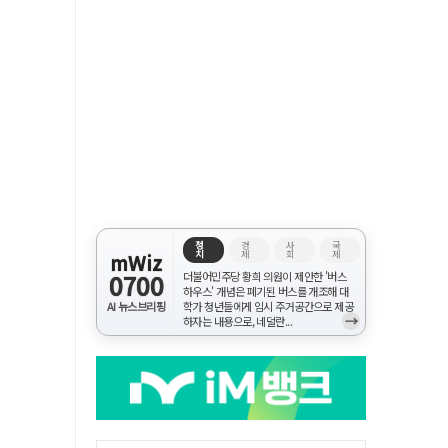
정
경
사
국
치
제
회
제
mWiz
0700
더불어민주당 황희 의원이 제안한 '버스
하우스' 개념은 폐기된 버스를 개조해 대
AI 뉴스브리핑
학가 청년들에게 임시 주거공간으로 제공
→
하자는 내용으로, 네덜란...