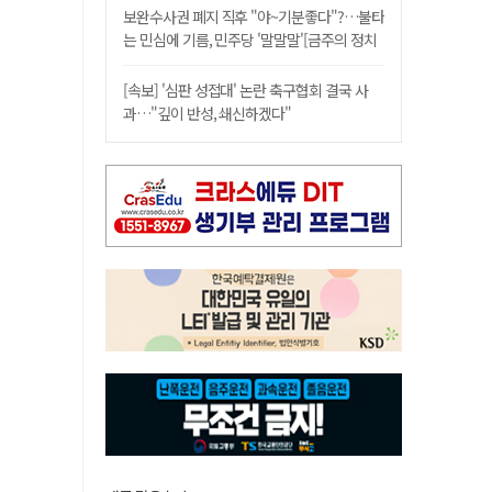
보완수사권 폐지 직후 "야~기분좋다"?…불타
는 민심에 기름, 민주당 '말말말'[금주의 정치
舌전]
[속보] '심판 성접대' 논란 축구협회 결국 사
과…"깊이 반성, 쇄신하겠다"