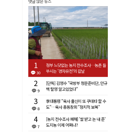
댓글 많은 뉴스
정부 느닷없는 농지 전수조사…농촌 들
쑤시는 '경자유전'의 칼날
30
[단독] 김영수 "국방부 청문준비단, 안규
백 탈영 알고있었다"
9
李대통령 "육사 출신이 또 쿠데타 할 수
도"…육사 총동창회 "정치적 보복"
8
[농지 전수조사 폐해] '쌀 받고 논 내 준'
도지농 이제 어쩌나?
7