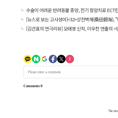
수술이 어려운 반려동물 종양, 전기 항암치료 ECT란? [반려동물 건
[뉴스로 보는 고사성어]<32>상전벽해(桑田碧海), "뽕나무밭이 푸른 바다가 되
[김건표의 연극리뷰] 오태영 신작, 이우천 연출의 <양은 양순하다>"국민을 온순한 양으로 길들이는 전체주의적 정치의 