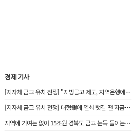
경제 기사
[지자체 금고 유치 전쟁] "지방금고 제도, 지역은행에 불리"
[지자체 금고 유치 전쟁] 대형銀에 열쇠 뺏길 땐 자금 역외 유출→재투자 선순환 붕괴
지역에 기여는 없이 15조원 경북도 금고 눈독 들이는 대형銀