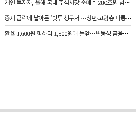
개인 투자자, 올해 국내 주식시장 순매수 200조원 넘었다
증시 급락에 날아든 '빚투 청구서'…청년·고령층 마통 연체↑
환율 1,600원 향하다 1,300원대 눈앞…변동성 금융위기 후 최고