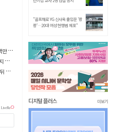
린이집 교사 2명 검찰 송치
"골프채로 YG 신사옥 출입문 '쾅
쾅'…20대 여성 현행범 체포"
억 원
아"
발효
디지털 플러스
더보기