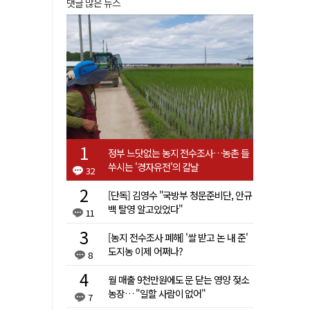
댓글 많은 뉴스
정부 느닷없는 농지 전수조사…농촌 들
쑤시는 '경자유전'의 칼날
32
[단독] 김영수 "국방부 청문준비단, 안규
백 탈영 알고있었다"
11
[농지 전수조사 폐해] '쌀 받고 논 내 준'
도지농 이제 어쩌나?
8
월 매출 9천만원에도 문 닫는 영양 젖소
농장… "일할 사람이 없어"
7