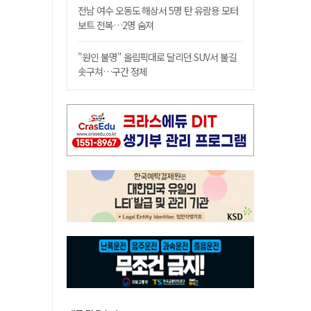
전남 여수 오동도 해상서 5명 탄 유람용 모터
보트 전복…2명 숨져
"원인 불명" 올림픽대로 달리던 SUV서 불길
솟구쳐…구간 정체