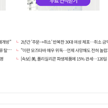
재개방"
2년간 '주문→취소' 반복한 30대 여성 체포…취소 금액만 400
국 속도
"이란 모즈타바 매우 위독…언제 사망해도 전혀 놀랍지 않
서명
[속보] 美, 폴리실리콘 파생제품에 15% 관세…120일 뒤 