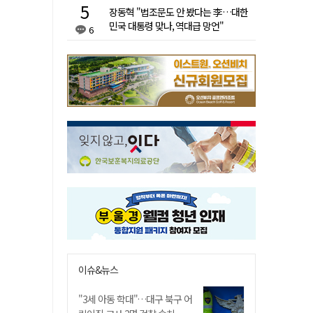
장동혁 "법조문도 안 봤다는 李…대한
민국 대통령 맞나, 역대급 망언"
6
이슈&뉴스
"3세 아동 학대"…대구 북구 어