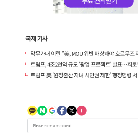
국제 기사
막무가내 이란 "美, MOU 위반 배상해야 호르무즈 
트럼프, 4조2천억 규모 '광업 프로젝트' 발표…희토류 탈중
트럼프 美 '원정출산 자녀 시민권 제한' 행정명령 