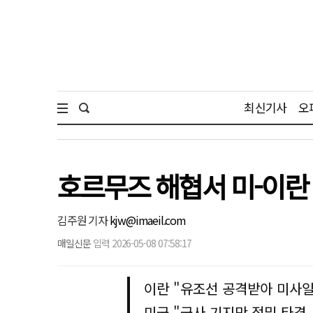
최신기사
오
호르무즈 해협서 미-이란 
김주원 기자
kjw@imaeil.com
매일신문
입력 2026-05-08 07:58:17
이란 "유조선 공격받아 미사일
미군 "군사 기지만 정밀 타격,