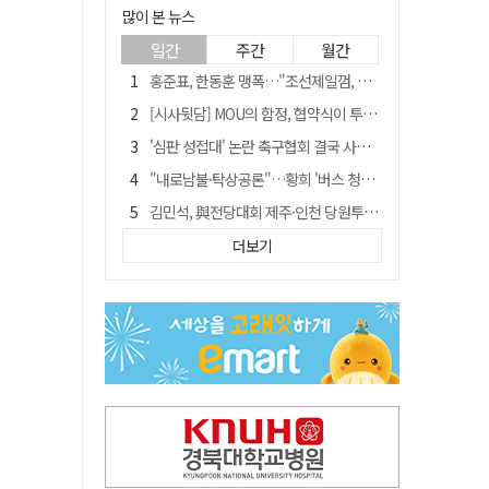
많이 본 뉴스
일간
주간
월간
홍준표, 한동훈 맹폭…"조선제일껌, 권력에 살고 권력에 죽었다"
[시사뒷담] MOU의 함정, 협약식이 투자 확정은 아니긴 해
'심판 성접대' 논란 축구협회 결국 사과…"깊이 반성, 쇄신하겠다"
"내로남불·탁상공론"…황희 '버스 청년주택' 제안에 與 내부서도 쓴소리
김민석, 與전당대회 제주·인천 당원투표서 승리…누적 득표는 '초박빙'
"경로당 통장에 비밀번호가 적혀 있다"…전국 돌며 경로당 13곳 턴 30대 구속
더보기
예안향교 대성전, '국가지정 보물로 지정'
휠체어 환자 발로 밀어 숨지게 한 70대 간병인…2심도 집행유예
"침대에 결박, 탈진"…평생 교회서 산 11세 남아, 병원 이송 끝 숨져
[금주의 이슈] 하늘의 외계인, 바다의 귀향자…영화 '호프'와 '오디세이'