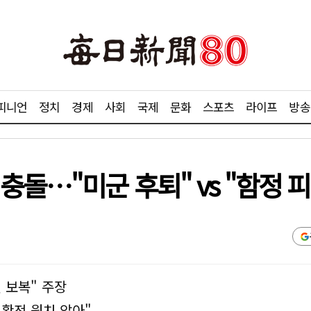
피니언
정치
경제
사회
국제
문화
스포츠
라이프
방송
충돌…"미군 후퇴" vs "함정 피
 보복" 주장
 확전 원치 않아"