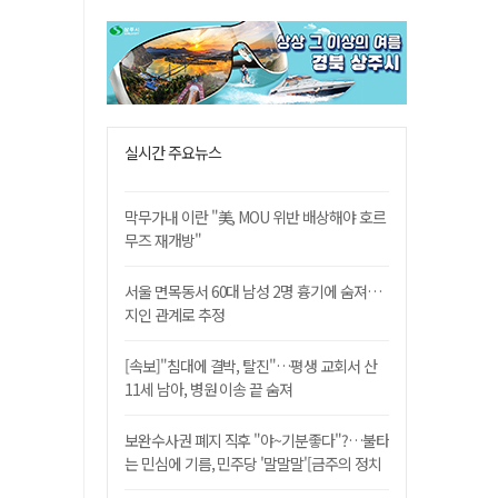
실시간 주요뉴스
막무가내 이란 "美, MOU 위반 배상해야 호르
무즈 재개방"
서울 면목동서 60대 남성 2명 흉기에 숨져…
지인 관계로 추정
[속보]"침대에 결박, 탈진"…평생 교회서 산
11세 남아, 병원 이송 끝 숨져
보완수사권 폐지 직후 "야~기분좋다"?…불타
는 민심에 기름, 민주당 '말말말'[금주의 정치
舌전]