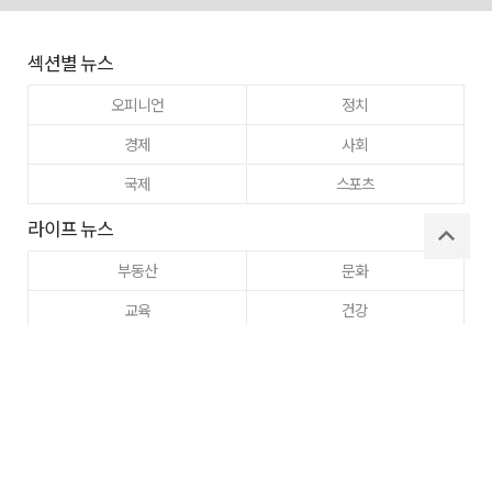
섹션별 뉴스
오피니언
정치
경제
사회
국제
스포츠
라이프 뉴스
부동산
문화
교육
건강
이웃사랑
동정
주간매일
고향사랑
구미