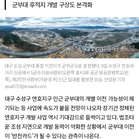
군부대 후적지 개발 구상도 본격화
대구 도심 군부대 통합 이전지가 군위군으로 결정됐다. 5일 수성구 연호네
거리 상공에서 5군수지원사령부(오른쪽 표시)와 공군 방공포병학교(왼
쪽), 제2작전사령부(가운데 위) 인근 일대를 촬영한 모습. 안성완 기자
asw0727@imaeil.com
대구 수성구 연호지구 인근 군부대의 개별 이전 가능성이 제
기되는 등 사업에 속도가 붙을 전망이 나오자 장기간 정체된
연호지구 개발 사업 역시 기대감으로 들썩이고 있다. 법조타
운 조성 지연으로 개발 동력이 약화한 상황에서 군부대 이전
이 '반전카드'가 될 수 있다는 관측이 나온다.