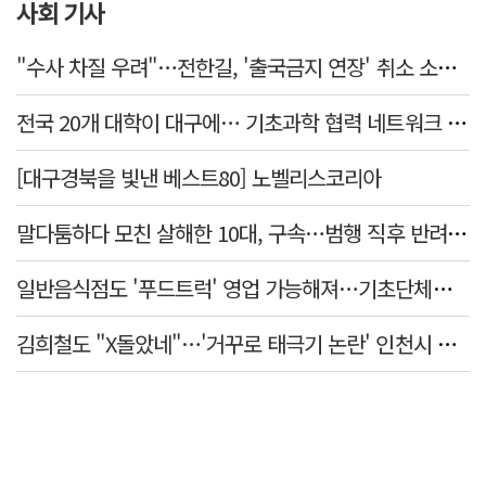
사회 기사
"수사 차질 우려"…전한길, '출국금지 연장' 취소 소송 패소
전국 20개 대학이 대구에… 기초과학 협력 네트워크 출범하다
[대구경북을 빛낸 베스트80] 노벨리스코리아
말다툼하다 모친 살해한 10대, 구속…범행 직후 반려견도 죽여
일반음식점도 '푸드트럭' 영업 가능해져…기초단체별 조례 개정 움직임
김희철도 "X돌았네"…'거꾸로 태극기 논란' 인천시 현수막, 이틀 만에 철거