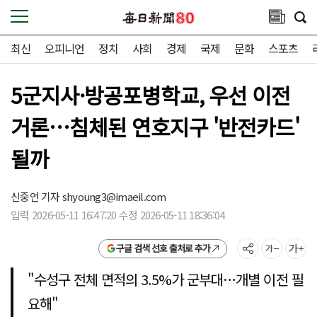
최신
오피니언
정치
사회
경제
국제
문화
스포츠
5군지사·방공포병학교, 우선 이전
거론…침체된 연호지구 '반전카드'
될까
신중언 기자
shyoung3@imaeil.com
입력 2026-05-11 16:47:20 수정 2026-05-11 18:36:04
구글 검색 선호 출처로 추가
"수성구 전체 면적의 3.5%가 군부대…개별 이전 필
요해"