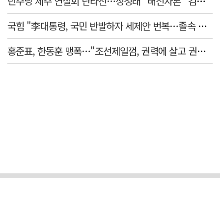
민주당 제주 연설회 난타전…정청래 "배신자론" 김민석 "관리 무능"
국힘 "李대통령, 국민 반발하자 세제안 번복…졸속 국정 즉각 중단"
홍준표, 한동훈 맹폭…"조선제일껌, 권력에 살고 권력에 죽었다"