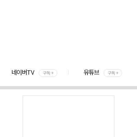
네이버TV
유튜브
구독 +
구독 +