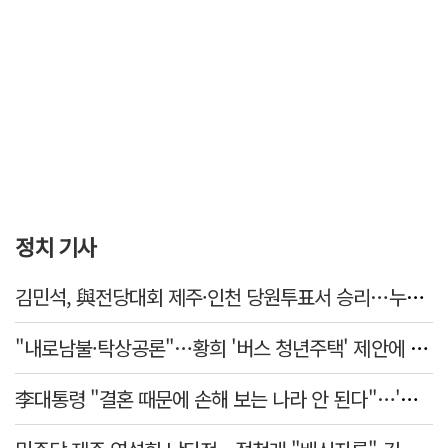
정치 기사
김민석, 與전당대회 제주·인천 당원투표서 승리…누적 득표는 '초박빙'
"내로남불·탁상공론"…황희 '버스 청년주택' 제안에 與 내부서도 쓴소리
李대통령 "결혼 때문에 손해 보는 나라 안 된다"…'결혼 페널티' 22개 손본다