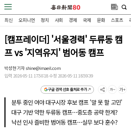
최신
오피니언
정치
사회
경제
국제
문화
스포츠
[캠프레이더] '서울경력' 두류동 캠
프 vs '지역유지' 범어동 캠프
박성현 기자
shine@imaeil.com
입력 2026-05-11 17:50:18 수정 2026-05-11 18:59:39
구글 검색 선호 출처로 추가
분투 중인 여야 대구시장 후보 캠프 '말 못 할 고민'
대구 기반 약한 두류동 캠프…중도층 공략 한계?
낙선 인사 즐비한 범어동 캠프…실무 보다 훈수?