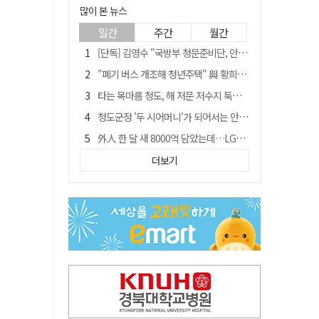
많이 본 뉴스
일간
주간
월간
[단독] 김영수 "국방부 청문준비단, 안규백 탈영 알고있었다"
"폐기 버스 개조해 청년주택" 與 황희…'딸 학비는 年 4200만원'
타는 목마름 청도, 해 저문 저수지 둑에 군수가 서 있었다
청도군정 '두 시어머니'가 되어서는 안된다
外人 한 달 새 8000억 담았는데…LG이노텍 목표주가는 왜 엇갈릴까
임시휴업 들어갔던 홈플러스 영주점, 7일 영업 재개…지하 1층만 운영
더보기
신세계사이먼, 대구 아울렛 토지매매 계약 체결… 사업 본궤도
SK하이닉스, 주당 375원 분기 배당 공시…"3분기 중 주주환원 방안 확정"
이의준 전 경북도 새마을봉사과장, 제28대 울릉군 부군수 취임
"상법개정해도 주주가 '봉'"…하이닉스 솔리다임 상장설에 술렁[개미와글와글]