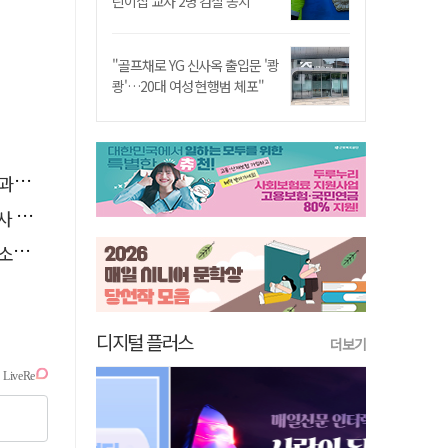
린이집 교사 2명 검찰 송치
"골프채로 YG 신사옥 출입문 '쾅
쾅'…20대 여성 현행범 체포"
천"
요청
나?
디지털 플러스
더보기