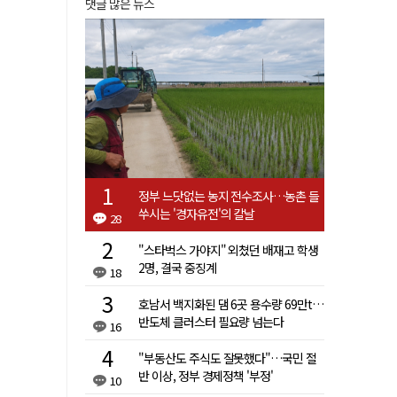
댓글 많은 뉴스
정부 느닷없는 농지 전수조사…농촌 들
쑤시는 '경자유전'의 칼날
28
"스타벅스 가야지" 외쳤던 배재고 학생
2명, 결국 중징계
18
호남서 백지화된 댐 6곳 용수량 69만t…
반도체 클러스터 필요량 넘는다
16
"부동산도 주식도 잘못했다"…국민 절
반 이상, 정부 경제정책 '부정'
10