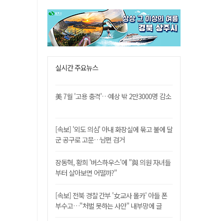
실시간 주요뉴스
美 7월 '고용 충격'…예상 밖 2만3000명 감소
[속보] '외도 의심' 아내 화장실에 묶고 불에 달
군 공구로 고문…남편 검거
장동혁, 황희 '버스하우스'에 "與 의원 자녀들
부터 살아보면 어떨까?"
[속보] 전북 경찰 간부 '女교사 몰카' 아들 폰
부수고…"처벌 못하는 사안" 내부망에 글