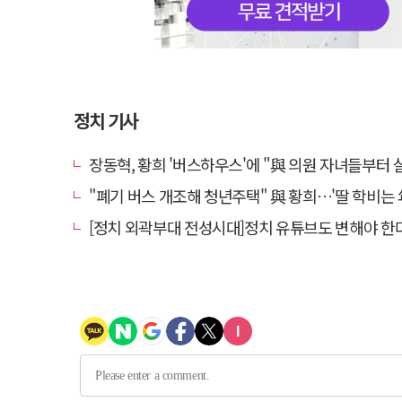
정치 기사
장동혁, 황희 '버스하우스'에 "與 의원 자녀들부터 살아보면 어
"폐기 버스 개조해 청년주택" 與 황희…'딸 학비는 年 420
[정치 외곽부대 전성시대]정치 유튜브도 변해야 한다 "화합과