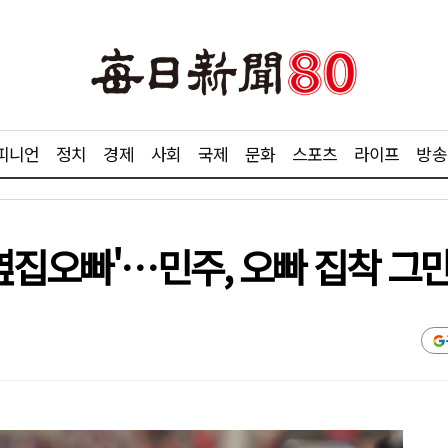
피니언
정치
경제
사회
국제
문화
스포츠
라이프
방송
옆집오빠'…민주, 오빠 집착 그