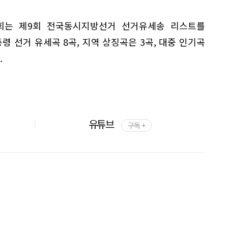
회는 제9회 전국동시지방선거 선거유세송 리스트를
통령 선거 유세곡 8곡, 지역 상징곡은 3곡, 대중 인기곡
.
유튜브
구독 +