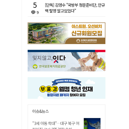
[단독] 김영수 "국방부 청문준비단, 안규
백 탈영 알고있었다"
9
이슈&뉴스
"3세 아동 학대"…대구 북구 어