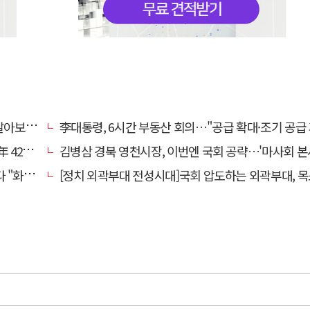
떨까?"
李대통령, 6시간 부동산 회의…"공급 확대·조기 공급 과감히 실
0만원'
김병삼 경북 영천시장, 이번엔 국회 공략…'마사회 본사 이전·광역교통망 확충' 
 존중"
[정치 외곽부대 전성시대]국회 압도하는 외곽부대, 목소리 왜 커지