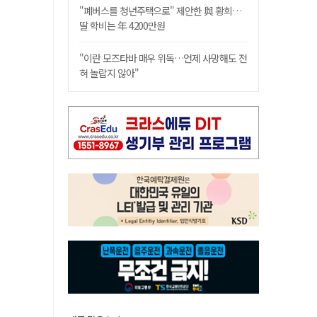
"폐버스를 청년주택으로" 제안한 與 황희…
딸 학비는 年 4200만원
"이란 모즈타바 매우 위독…언제 사망해도 전
혀 놀랍지 않아"