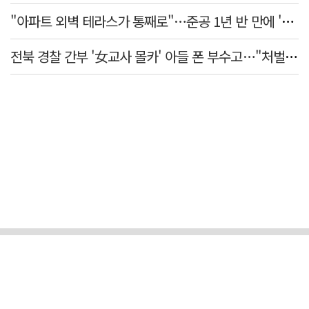
"아파트 외벽 테라스가 통째로"…준공 1년 반 만에 '아찔 사고'
전북 경찰 간부 '女교사 몰카' 아들 폰 부수고…"처벌 못하는 사안" 내부망에 글