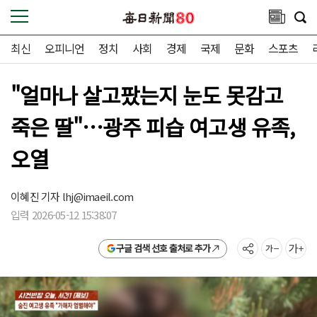
최신
오피니언
정치
사회
경제
국제
문화
스포츠
"얼마나 살고팠는지 눈도 못감고
죽은 딸"…광주 피습 여고생 유족,
오열
이혜진 기자
lhj@imaeil.com
입력 2026-05-12 15:38:07
구글 검색 선호 출처로 추가