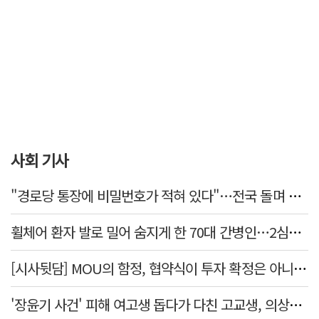
사회 기사
"경로당 통장에 비밀번호가 적혀 있다"…전국 돌며 경로당 13곳 턴 30대 구속
휠체어 환자 발로 밀어 숨지게 한 70대 간병인…2심도 집행유예
[시사뒷담] MOU의 함정, 협약식이 투자 확정은 아니긴 해
'장윤기 사건' 피해 여고생 돕다가 다친 고교생, 의상자 인정