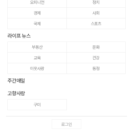
오피니언
정치
경제
사회
국제
스포츠
라이프 뉴스
부동산
문화
교육
건강
이웃사랑
동정
주간매일
고향사랑
구미
로그인