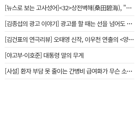
[뉴스로 보는 고사성어]<32>상전벽해(桑田碧海), "뽕나무밭이 푸른 바다가 되었다."
[김종섭의 광고 이야기] 광고를 할 때는 선을 넘어도 좋습니다.
[김건표의 연극리뷰] 오태영 신작, 이우천 연출의 <양은 양순하다>"국민을 온순한 양으로 길들이는 전체주의적 정치의 알레고리"
[야고부-이호준] 대통령 말의 무게
[사설] 환자 부담 못 줄이는 간병비 급여화가 무슨 소용인가