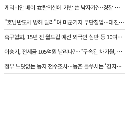
케리비안 베이 女탈의실에 가발 쓴 남자가?…경찰 추적 중
"호남반도체 방해 말라"며 미군기지 무단침입…대진연 회원 3명 '구속'
축구협회, 15년 전 월드컵 예선 외국인 심판 등 10여명에 '성 접대'
이승기, 전세금 105억원 날리나?…"구속된 차가원, 형사 범죄 영역"
정부 느닷없는 농지 전수조사…농촌 들쑤시는 '경자유전'의 칼날