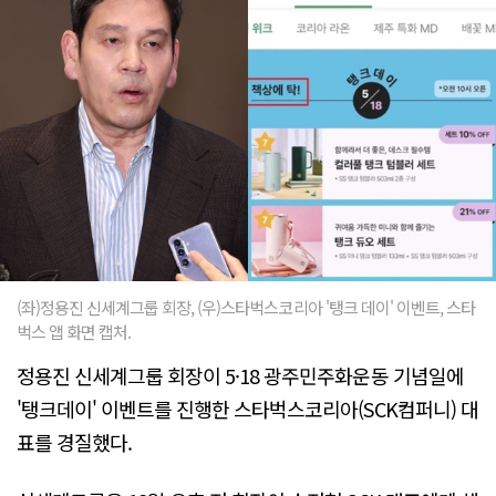
(좌)정용진 신세계그룹 회장, (우)스타벅스코리아 '탱크 데이' 이벤트, 스타
벅스 앱 화면 캡처.
정용진 신세계그룹 회장이 5·18 광주민주화운동 기념일에
'탱크데이' 이벤트를 진행한 스타벅스코리아(SCK컴퍼니) 대
표를 경질했다.