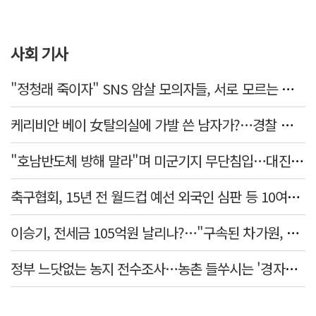
사회 기사
"정청래 죽이자" SNS 암살 모의자들, 서로 모르는 사이였다…檢송치
케리비안 베이 女탈의실에 가발 쓴 남자가?…경찰 추적 중
"호남반도체 방해 말라"며 미군기지 무단침입…대진연 회원 3명 '구속'
축구협회, 15년 전 월드컵 예선 외국인 심판 등 10여명에 '성 접대'
이승기, 전세금 105억원 날리나?…"구속된 차가원, 형사 범죄 영역"
정부 느닷없는 농지 전수조사…농촌 들쑤시는 '경자유전'의 칼날