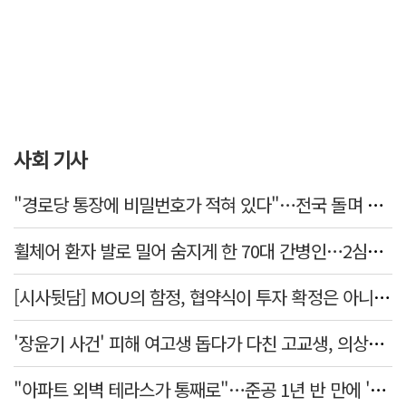
사회 기사
"경로당 통장에 비밀번호가 적혀 있다"…전국 돌며 경로당 13곳 턴 30대 구속
휠체어 환자 발로 밀어 숨지게 한 70대 간병인…2심도 집행유예
[시사뒷담] MOU의 함정, 협약식이 투자 확정은 아니긴 해
'장윤기 사건' 피해 여고생 돕다가 다친 고교생, 의상자 인정
"아파트 외벽 테라스가 통째로"…준공 1년 반 만에 '아찔 사고'