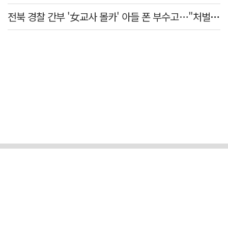
전북 경찰 간부 '女교사 몰카' 아들 폰 부수고…"처벌 못하는 사안" 내부망에 글