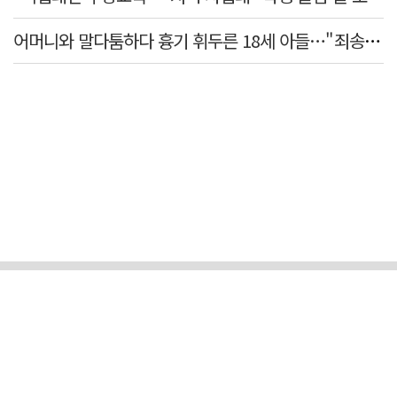
어머니와 말다툼하다 흉기 휘두른 18세 아들…"죄송하지 않나" 묻자 침묵