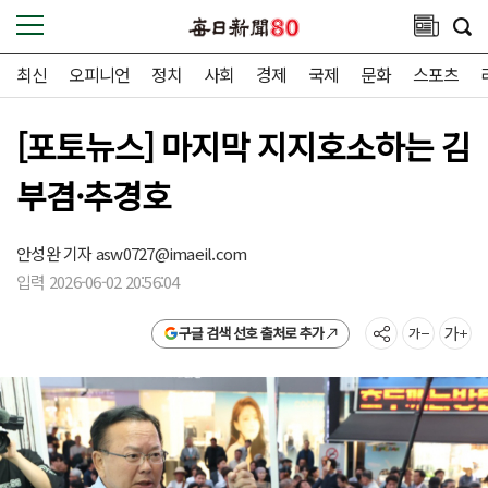
최신
오피니언
정치
사회
경제
국제
문화
스포츠
[포토뉴스] 마지막 지지호소하는 김
부겸·추경호
안성완 기자
asw0727@imaeil.com
입력 2026-06-02 20:56:04
구글 검색 선호 출처로 추가