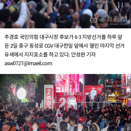
추경호 국민의힘 대구시장 후보가 6·3 지방선거를 하루 앞
둔 2일 중구 동성로 CGV 대구한일 앞에서 열린 마지막 선거
유세에서 지지호소를 하고 있다. 안성완 기자
asw0727@imaeil.com