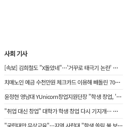
사회 기사
[속보] 김희철도 "X돌았네"…'거꾸로 태극기 논란' 인천시 현수막, 이틀 만에 철거
치매노인 예금 수천만원 체크카드 이용해 빼돌린 70대 간병인, 집행유예
윤정현 영남대 YUnicorn창업지원단장 "학생 창업, '팀 빌딩'이 제일 중요"
"취업 대신 창업" 대학가 학생 창업 다시 기지개… 창업자·기업·매출 동반 성장
"국립대만 무상교육"…지역 사립대 "학생 쏠림 불 보듯"