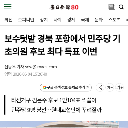
최신
오피니언
정치
사회
경제
국제
문화
스포츠
보수텃밭 경북 포항에서 민주당 기
초의원 후보 최다 득표 이변
신동우 기자
sdw@imaeil.com
입력 2026-06-04 15:26:40
구글 검색 선호 출처로 추가
타선거구 김은주 후보 1만104표 싹쓸이
민주당 9명 당선…원내교섭단체 꾸려질까