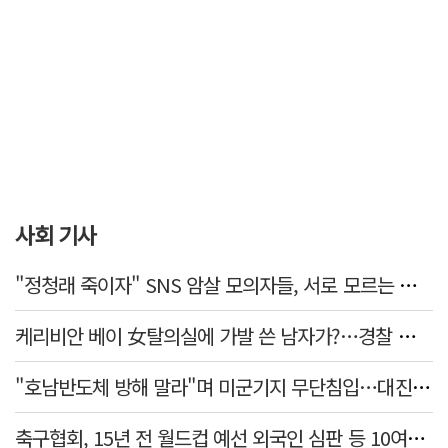
사회 기사
"정청래 죽이자" SNS 암살 모의자들, 서로 모르는 사이였다…檢송치
케리비안 베이 女탈의실에 가발 쓴 남자가?…경찰 추적 중
"호남반도체 방해 말라"며 미군기지 무단침입…대진연 회원 3명 '구속'
축구협회, 15년 전 월드컵 예선 외국인 심판 등 10여명에 '성 접대'