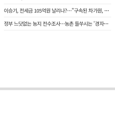
이승기, 전세금 105억원 날리나?…"구속된 차가원, 형사 범죄 영역"
정부 느닷없는 농지 전수조사…농촌 들쑤시는 '경자유전'의 칼날