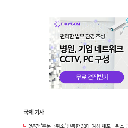
국제 기사
2년간 '주문→취소' 반복한 30대 여성 체포…취소 금액만 4