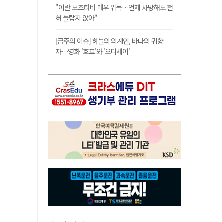
"이란 모즈타바 매우 위독…언제 사망해도 전
혀 놀랍지 않아"
[금주의 이슈] 하늘의 외계인, 바다의 귀향
자…영화 '호프'와 '오디세이'