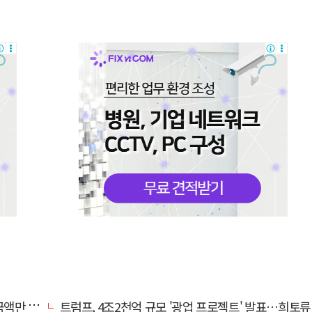
00억 원
트럼프, 4조2천억 규모 '광업 프로젝트' 발표…희토류 탈중국 