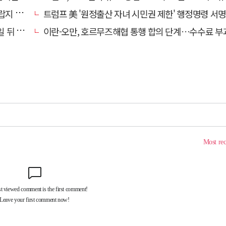
않아"
트럼프 美 '원정출산 자녀 시민권 제한' 행정명령 서명
뒤 발효
이란-오만, 호르무즈해협 통행 합의 단계…수수료 