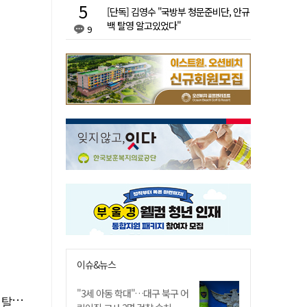
[단독] 김영수 "국방부 청문준비단, 안규
백 탈영 알고있었다"
9
이슈&뉴스
"3세 아동 학대"…대구 북구 어
속도