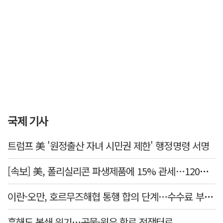
국제 기사
트럼프 美 '원정출산 자녀 시민권 제한' 행정명령 서명
[속보] 美, 폴리실리콘 파생제품에 15% 관세…120일 뒤 발효
이란-오만, 호르무즈해협 통행 합의 단계…수수료 부과되나
흑해도 봉쇄 위기…곡물·원유 항로 전쟁터로