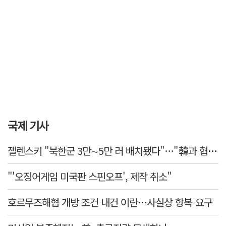
국제 기사
젤렌스키 "북한군 3만∼5만 러 배치됐다"…"韓과 협력 위해 접촉 중"
"'오징어게임 미국판 스핀오프', 제작 취소"
호르무즈해협 개방 조건 내건 이란…사실상 항복 요구