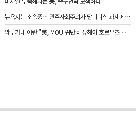
미사일 부족해지는 美, 출구전략 모색하나
뉴욕시는 소송중… 민주사회주의자 맘다니식 과세에 저항 잇따라
막무가내 이란 "美, MOU 위반 배상해야 호르무즈 재개방"