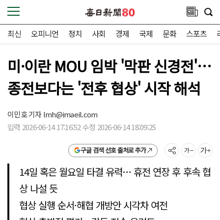
최신
오피니언
정치
사회
경제
국제
문화
스포츠
미·이란 MOU 임박 '막판 신경전'…
종전보다는 '전후 협상' 시작 해석
이민호 기자
lmh@imaeil.com
입력 2026-06-14 17:16:52 수정 2026-06-14 18:09:25
구글 검색 선호 출처로 추가
14일 혹은 월요일 타결 유력… 휴전 연장 후 후속 협
상 나설 듯
협상 실행 순서·해협 개방안 시각차 여전