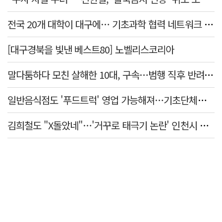
전국 20개 대학이 대구에… 기초과학 협력 네트워크 출범하다
[대구경북을 빛낸 베스트80] 노벨리스코리아
말다툼하다 모친 살해한 10대, 구속…범행 직후 반려견도 죽여
일반음식점도 '푸드트럭' 영업 가능해져…기초단체별 조례 개정 움직임
김희철도 "X돌았네"…'거꾸로 태극기 논란' 인천시 현수막, 이틀 만에 철거