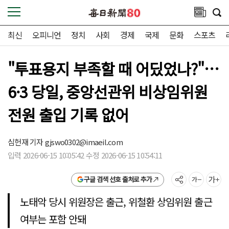
최신
오피니언
정치
사회
경제
국제
문화
스포츠
"투표용지 부족할 때 어딨었나?"…
6·3 당일, 중앙선관위 비상임위원
전원 출입 기록 없어
심헌재 기자
gjswo0302@imaeil.com
입력 2026-06-15 10:05:42 수정 2026-06-15 10:54:11
구글 검색 선호 출처로 추가
노태악 당시 위원장은 출근, 위철환 상임위원 출근
여부는 포함 안돼