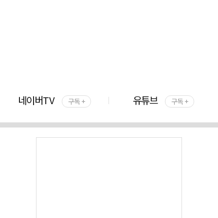
네이버TV
유튜브
구독 +
구독 +