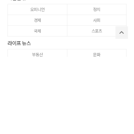
오피니언
정치
경제
사회
국제
스포츠
라이프 뉴스
부동산
문화
교육
건강
이웃사랑
동정
주간매일
고향사랑
구미
로그인