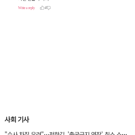
사회 기사
"수사 차질 우려"…전한길, '출국금지 연장' 취소 소송 패소