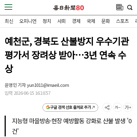
최신
오피니언
정치
사회
경제
국제
문화
스포츠
예천군, 경북도 산불방지 우수기관
평가서 장려상 받아…3년 연속 수
상
윤영민 기자
yun1011@imaeil.com
입력 2026-06-15 16:10:57
구글 검색 선호 출처로 추가
지능형 마을방송·현장 예방활동 강화로 산불 발생 '0
건'