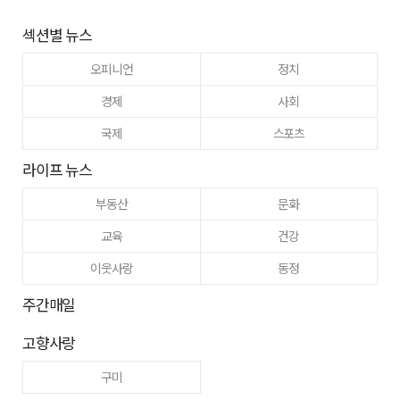
섹션별 뉴스
오피니언
정치
경제
사회
국제
스포츠
라이프 뉴스
부동산
문화
교육
건강
이웃사랑
동정
주간매일
고향사랑
구미