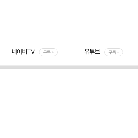
네이버TV
유튜브
구독 +
구독 +