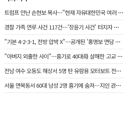
트럼프 만난 손현보 목사…"현재 자유대한민국 여러 면에서 어려움"
경찰 가족 연루 사건 117건…'장윤기 사건' 터지자 뒤늦게 전수조사
"기본 4-2-3-1, 전방 압박 X"…공개된 '홍명보 면담 수첩'
"아버지 외출한 사이"…흉기로 40대母 살해한 고교 자퇴생, 구속 기로에
전남 여수 오동도 해상서 5명 탄 유람용 모터보트 전복…2명 숨져
서울 면목동서 60대 남성 2명 흉기에 숨져…지인 관계로 추정