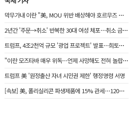
국제 기사
막무가내 이란 "美, MOU 위반 배상해야 호르무즈 재개방"
2년간 '주문→취소' 반복한 30대 여성 체포…취소 금액만 400억 원
트럼프, 4조2천억 규모 '광업 프로젝트' 발표…희토류 탈중국 속도
"이란 모즈타바 매우 위독…언제 사망해도 전혀 놀랍지 않아"
트럼프 美 '원정출산 자녀 시민권 제한' 행정명령 서명
[속보] 美, 폴리실리콘 파생제품에 15% 관세…120일 뒤 발효