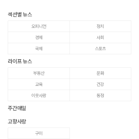
섹션별 뉴스
오피니언
정치
경제
사회
국제
스포츠
라이프 뉴스
부동산
문화
교육
건강
이웃사랑
동정
주간매일
고향사랑
구미