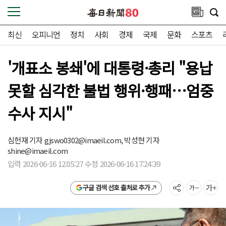
최신
오피니언
정치
사회
경제
국제
문화
스포츠
'개표소 봉쇄'에 대통령·총리 "용납
못할 심각한 불법 행위·행패…엄중
수사 지시"
심헌재 기자
gjswo0302@imaeil.com,
박성현 기자
shine@imaeil.com
입력 2026-06-16 12:05:27 수정 2026-06-16 17:24:39
구글 검색 선호 출처로 추가