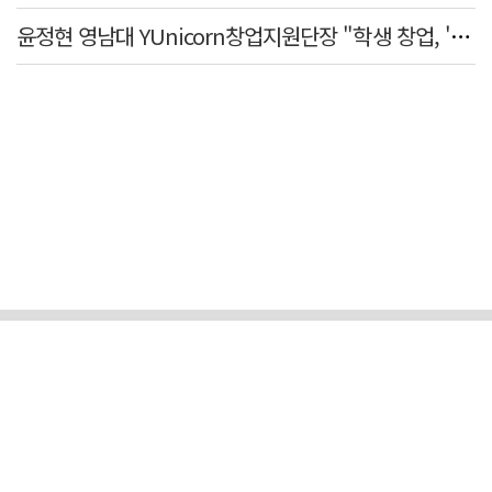
윤정현 영남대 YUnicorn창업지원단장 "학생 창업, '팀 빌딩'이 제일 중요"