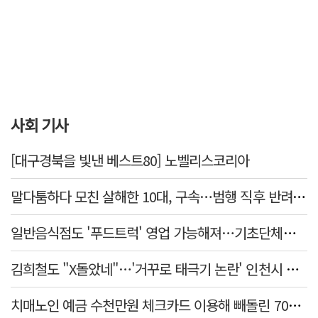
사회 기사
[대구경북을 빛낸 베스트80] 노벨리스코리아
말다툼하다 모친 살해한 10대, 구속…범행 직후 반려견도 죽여
일반음식점도 '푸드트럭' 영업 가능해져…기초단체별 조례 개정 움직임
김희철도 "X돌았네"…'거꾸로 태극기 논란' 인천시 현수막, 이틀 만에 철거
치매노인 예금 수천만원 체크카드 이용해 빼돌린 70대 간병인, 집행유예