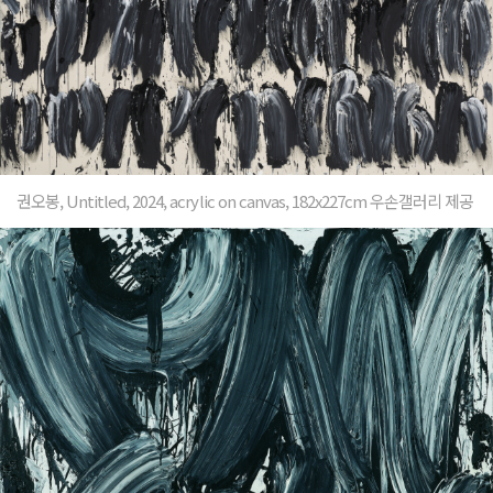
권오봉, Untitled, 2024, acrylic on canvas, 182x227cm 우손갤러리 제공