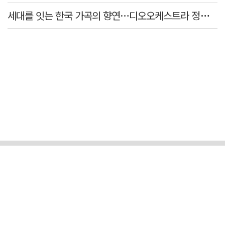
세대를 잇는 한국 가곡의 향연…디오오케스트라 정기연주회 '노래의 날개 위에'