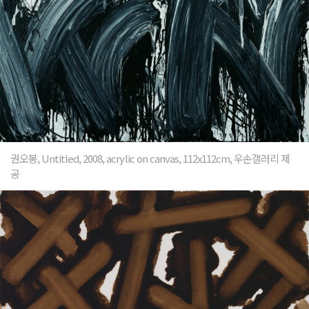
권오봉, Untitled, 2008, acrylic on canvas, 112x112cm, 우손갤러리 제
공