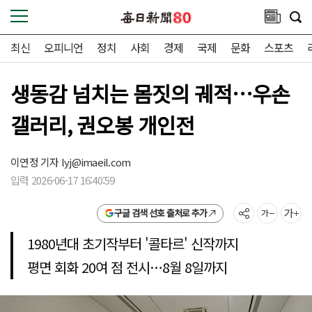
최신
오피니언
정치
사회
경제
국제
문화
스포츠
생동감 넘치는 몸짓의 궤적…우손
갤러리, 권오봉 개인전
이연정 기자
lyj@imaeil.com
입력 2026-06-17 16:40:59
구글 검색 선호 출처로 추가
1980년대 초기작부터 '콜타르' 신작까지
평면 회화 20여 점 전시…8월 8일까지