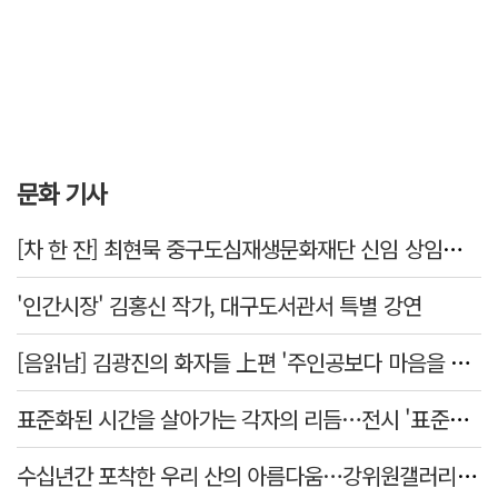
문화 기사
[차 한 잔] 최현묵 중구도심재생문화재단 신임 상임이사 "서문시장·경상감영 등 지역 자원 활용…문화의 일상화"
'인간시장' 김홍신 작가, 대구도서관서 특별 강연
[음읽남] 김광진의 화자들 上편 '주인공보다 마음을 쓴 사람'
표준화된 시간을 살아가는 각자의 리듬…전시 '표준시차'
수십년간 포착한 우리 산의 아름다움…강위원갤러리 '팔공·지리展' 개최