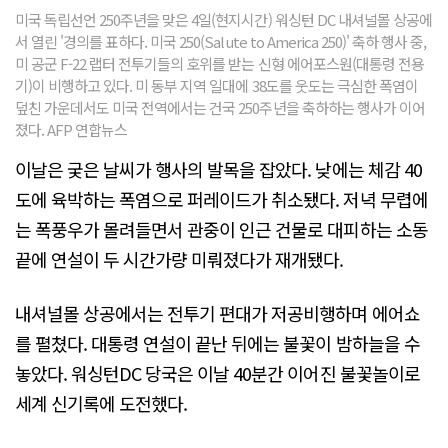
미국 독립선언 250주년을 맞은 4일(현지시간) 워싱턴 DC 내셔널몰 상공에
서 열린 '경의를 표하다. 미국 250(Salute to America 250)' 축하 행사 중,
미 공군 F-22 랩터 전투기들의 호위를 받는 신형 에어포스원(대통령 전용
기)이 비행하고 있다. 미 동부 지역 일대에 38도를 웃도는 극심한 폭염이
덮친 가운데서도 미국 전역에서는 건국 250주년을 축하하는 행사가 이어
졌다. AFP 연합뉴스
이날은 궂은 날씨가 행사의 발목을 잡았다. 낮에는 체감 40
도에 육박하는 폭염으로 퍼레이드가 취소됐다. 저녁 무렵에
는 폭풍우가 몰려들면서 관중이 인근 건물로 대피하는 소동
끝에 연설이 두 시간가량 미뤄졌다가 재개됐다.
내셔널몰 상공에서는 전투기 편대가 저공비행하며 에어쇼
를 펼쳤다. 대통령 연설이 끝난 뒤에는 불꽃이 밤하늘을 수
놓았다. 워싱턴DC 당국은 이날 40분간 이어진 불꽃놀이로
세계 신기록에 도전했다.