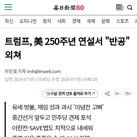
최신
오피니언
정치
사회
경제
국제
문화
스포츠
트럼프, 美 250주년 연설서 "반공"
외쳐
이민호 기자
lmh@imaeil.com
입력 2026-07-05 17:04:02 수정 2026-07-05 19:40:18
구글 검색 선호 출처로 추가
유세 방불, 재임 성과 과시 '이념전 고삐'
중간선거 앞두고 민주당 견제 포석
이란전·SAVE법도 치적으로 내세워