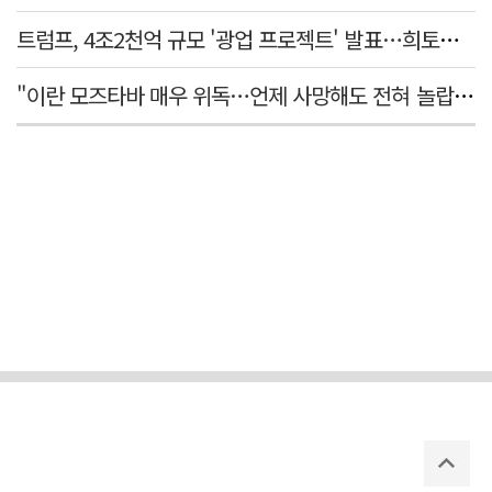
트럼프, 4조2천억 규모 '광업 프로젝트' 발표…희토류 탈중국 속도
"이란 모즈타바 매우 위독…언제 사망해도 전혀 놀랍지 않아"