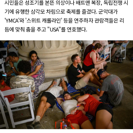
시민들은 성조기를 본뜬 의상이나 배트맨 복장, 독립전쟁 시
기에 유행한 삼각모 차림으로 축제를 즐겼다. 군악대가
'YMCA'와 '스위트 캐롤라인' 등을 연주하자 관람객들은 리
듬에 맞춰 춤을 추고 "USA"를 연호했다.