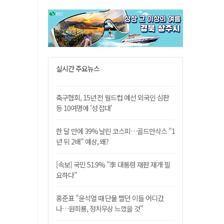
실시간 주요뉴스
축구협회, 15년 전 월드컵 예선 외국인 심판
등 10여명에 '성 접대'
한 달 만에 39% 날린 코스피…골드만삭스 "1
년 뒤 2배" 예상, 왜?
[속보] 국민 51.9% "李 대통령 재판 재개 필
요하다"
홍준표 "윤석열 때 단물 빨던 이들 어디갔
나…원희룡, 정치무상 느꼈을 것"