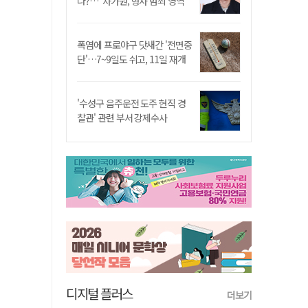
나?…"차가원, 형사 범죄 영역"
폭염에 프로야구 닷새간 '전면중
단'…7~9일도 쉬고, 11일 재개
'수성구 음주운전 도주 현직 경
찰관' 관련 부서 강제수사
디지털 플러스
더보기