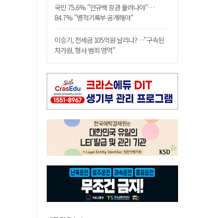
국민 75.6% "안규백 장관 물러나야"…
84.7% "병적기록부 공개해야"
이승기, 전세금 105억원 날리나?…"구속된
차가원, 형사 범죄 영역"