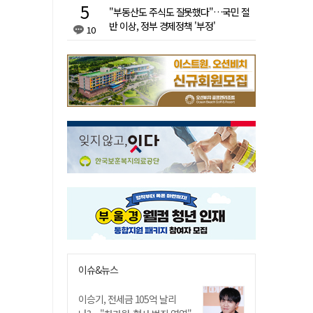
"부동산도 주식도 잘못했다"…국민 절
반 이상, 정부 경제정책 '부정'
10
이슈&뉴스
이승기, 전세금 105억 날리