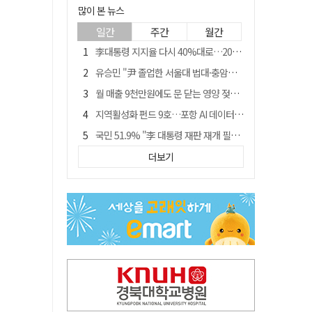
많이 본 뉴스
일간
주간
월간
李대통령 지지율 다시 40%대로…20대는 18.8%p 급락
유승민 "尹 졸업한 서울대 법대·충암고도 없애야"…李 육사 통합 직격
월 매출 9천만원에도 문 닫는 영양 젖소농장… "일할 사람이 없어"
지역활성화 펀드 9호…포항 AI 데이터센터에 6천억 투입
국민 51.9% "李 대통령 재판 재개 필요하다"
경북 영천시, 9월부터 11월까지 반값 여행 혜택 제공
더보기
아쉬운 태클
'솔리다임 IPO 추진설' SK하이닉스, 주가 9% 급락
경찰, 홍명보 선임 의혹 수사…대한축구협회 전격 압수수색
"김용민, 흑백논리로 세상 보는 듯" 검찰 내부서 지탄