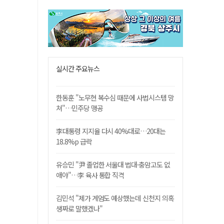
실시간 주요뉴스
한동훈 "노무현 복수심 때문에 사법시스템 망
쳐"…민주당 맹공
李대통령 지지율 다시 40%대로…20대는
18.8%p 급락
유승민 "尹 졸업한 서울대 법대·충암고도 없
애야"…李 육사 통합 직격
김민석 "제가 계엄도 예상했는데 신천지 의혹
생짜로 말했겠나"