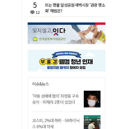
뜨는 명물 달성공원 새벽시장 '관광 명소
화' 해법은?
12
이슈&뉴스
'아동 성매매 혐의' 최영중 구속
송치…피해자 1명 더 있었다
코스피, 2%대 하락…SK하이닉
스 6%대 약세