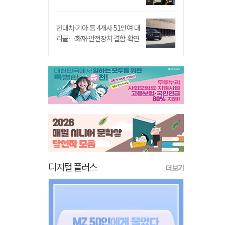
현대차·기아 등 4개사 51만여 대
리콜…화재·안전장치 결함 확인
디지털 플러스
더보기