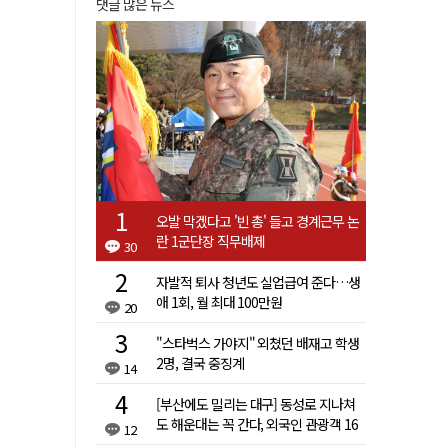
댓글 많은 뉴스
오발 막겠다고 '빈 총' 들고 경계근무 논
란 1군단장 직무배제
30
자발적 퇴사 청년도 실업급여 준다…생
애 1회, 월 최대 100만원
20
"스타벅스 가야지" 외쳤던 배재고 학생
2명, 결국 중징계
14
[부산에도 밀리는 대구] 동성로 지나쳐
도 해운대는 꼭 간다, 외국인 관광객 16
12
배 차이