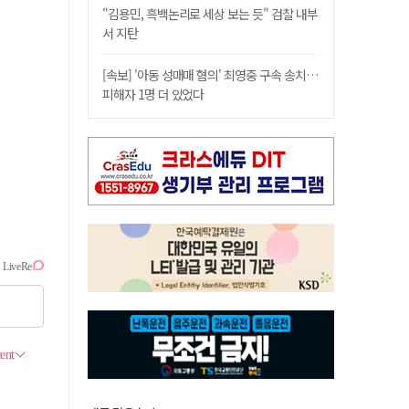
"김용민, 흑백논리로 세상 보는 듯" 검찰 내부
서 지탄
[속보] '아동 성매매 혐의' 최영중 구속 송치…
피해자 1명 더 있었다