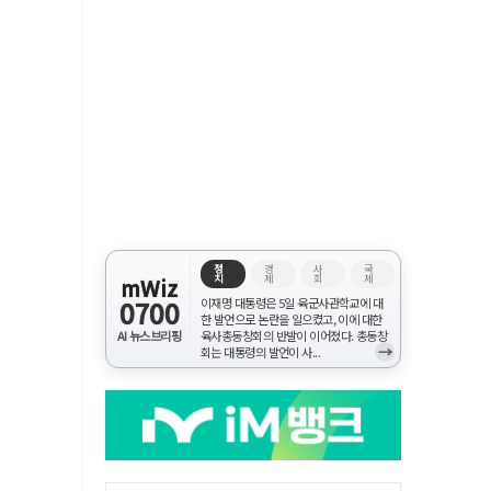
정
경
사
국
치
제
회
제
mWiz
0700
이재명 대통령은 5일 육군사관학교에 대
한 발언으로 논란을 일으켰고, 이에 대한
AI 뉴스브리핑
육사총동창회의 반발이 이어졌다. 총동창
→
회는 대통령의 발언이 사...