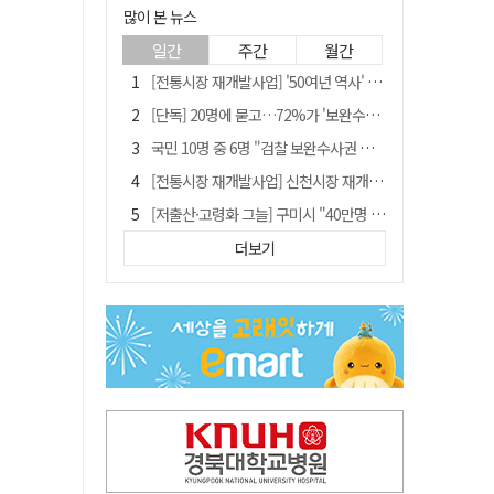
많이 본 뉴스
일간
주간
월간
[전통시장 재개발사업] '50여년 역사' 수성시장 자리에 25층 주상복합 들어선다
[단독] 20명에 묻고…72%가 '보완수사권 폐지'?
국민 10명 중 6명 "검찰 보완수사권 필요"…민주당 지지층도 53.8%
[전통시장 재개발사업] 신천시장 재개발, 준공 후에도 소송전
[저출산·고령화 그늘] 구미시 "40만명 사수" 고령군 "3만명대 회복"
안동-사가에, "50년 우정 넘어 미래 50년 함께 연다"
더보기
李대통령 "육사 출신이 또 쿠데타 할 수도"…육사 총동창회 "정치적 보복"
"오를까, 내릴까" 목표가 깎인 삼전·닉스…AMD 이어 샌디스크에 쏠린 눈
[인사]경상북도
'부산 돌려차기' 피해자, 서범수 "돌려차기 하죠" 실언 사과 수용