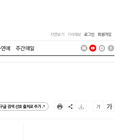
지면보기
기사제보
로그인
회원가입
·연예
주간매일
가
가
구글 검색 선호 출처로 추가