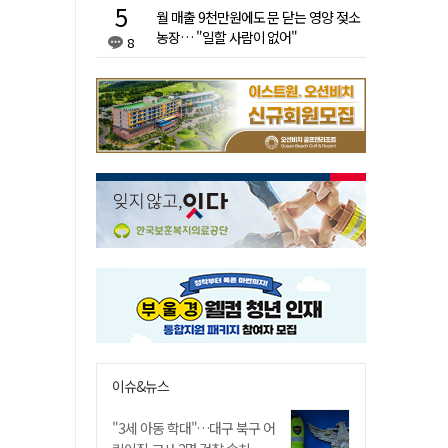
월 매출 9천만원에도 문 닫는 영양 젖소
농장… "일할 사람이 없어"
8
이슈&뉴스
"3세 아동 학대"…대구 북구 어