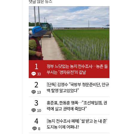
댓글 많은 뉴스
정부 느닷없는 농지 전수조사…농촌 들
쑤시는 '경자유전'의 칼날
33
[단독] 김영수 "국방부 청문준비단, 안규
백 탈영 알고있었다"
13
홍준표, 한동훈 맹폭…"조선제일껌, 권
력에 살고 권력에 죽었다"
10
[농지 전수조사 폐해] '쌀 받고 논 내 준'
도지농 이제 어쩌나?
8