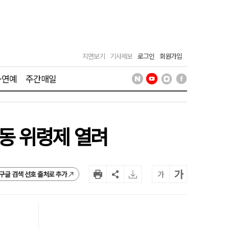
지면보기
기사제보
로그인
회원가입
·연예
주간매일
동 위령제 열려
가
가
구글 검색 선호 출처로 추가