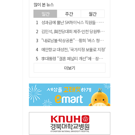
많이 본 뉴스
일간
주간
월간
성과급에 뿔난 SK하이닉스 직원들…3500명 모여 '새 노조' 만든다
김민석, 與전당대회 제주·인천 당원투표서 승리…누적 득표는 '초박빙'
"내로남불·탁상공론"…황희 '버스 청년주택' 제안에 與 내부서도 쓴소리
예안향교 대성전, '국가지정 보물로 지정'
李대통령 "결혼 페널티 개선"에…장동혁 "그 페널티 만든 게 이 정권"
블룸버그 "SK하이닉스, 中 패키징공장 지분매각 등 검토"
더보기
중국 회사 이직 노리고 SK하이닉스 기밀 빼돌려…결국 실형
트럼프 만난 손현보 목사…"현재 자유대한민국 여러 면에서 어려움"
"아버지 외출한 사이"…흉기로 40대母 살해한 고교 자퇴생, 구속 기로에
서울 면목동서 60대 남성 2명 흉기에 숨져…지인 관계로 추정