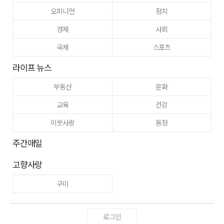
오피니언
정치
경제
사회
국제
스포츠
라이프 뉴스
부동산
문화
교육
건강
이웃사랑
동정
주간매일
고향사랑
구미
로그인