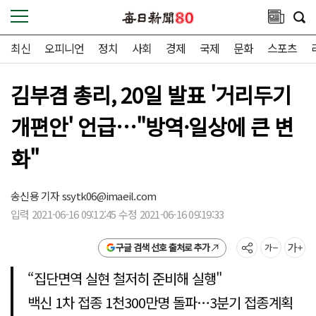
최신
오피니언
정치
사회
경제
국제
문화
스포츠
김부겸 총리, 20일 발표 '거리두기
개편안' 언급…"방역·일상에 큰 변
화"
송신용 기자
ssytk06@imaeil.com
입력 2021-06-16 09:12:45 수정 2021-06-16 09:19:33
구글 검색 선호 출처로 추가
“집단면역 실현 철저히 준비해 실행"
백신 1차 접종 1천300만명 돌파…3분기 접종계획