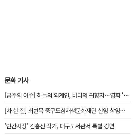
문화 기사
[금주의 이슈] 하늘의 외계인, 바다의 귀향자…영화 '호프'와 '오디세이'
[차 한 잔] 최현묵 중구도심재생문화재단 신임 상임이사 "서문시장·경상감영 등 지역 자원 활용…문화의 일상화"
'인간시장' 김홍신 작가, 대구도서관서 특별 강연