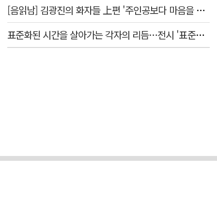
[음읽남] 김광진의 화자들 上편 '주인공보다 마음을 쓴 사람'
표준화된 시간을 살아가는 각자의 리듬…전시 '표준시차'