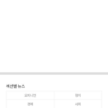
섹션별 뉴스
오피니언
정치
경제
사회