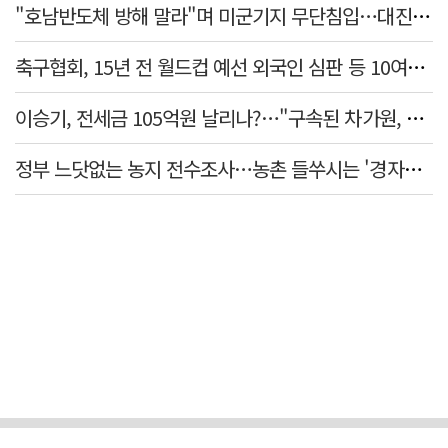
"호남반도체 방해 말라"며 미군기지 무단침입…대진연 회원 3명 '구속'
축구협회, 15년 전 월드컵 예선 외국인 심판 등 10여명에 '성 접대'
이승기, 전세금 105억원 날리나?…"구속된 차가원, 형사 범죄 영역"
정부 느닷없는 농지 전수조사…농촌 들쑤시는 '경자유전'의 칼날